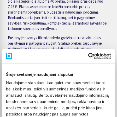
Šioje kategorijoje siūloma 40 prekių, o kainos prasideda nuo
7,25 €. Platus asortimentas leidžia pasirinkti prekes
skirtingiems poreikiams, biudžetui ir naudojimo įpročiams.
Renkantis verta įvertinti ne tik kainą, bet ir pagrindines
savybes, funkcionalumą, komplektaciją, garantijos sąlygas bei
taikomus specialius pasiūlymus.
Puslapyje esantys filtrai padeda greičiau atrasti aktualius
pasiūlymus ir patogiai palyginti Stabilo prekes tarpusavyje.
Atsižvelkite į jums svarbiausius kriterijus, pristatymo
informaciją ir prekės aprašymą, kad galėtumėte priimti patogų
ir apgalvotą sprendimą.
Palyginkite Stabilo prekes BIGBOX.LT ir išsirinkite tinkamiausią
Šioje svetainėje naudojami slapukai
variantą internetu.
Naudojame slapukus, kad galėtume suasmeninti turinį
bei skelbimus, teikti visuomeninės medijos funkcijas ir
analizuoti srautą. Be to, svetainės naudojimo informaciją
bendriname su visuomeninės medijos, reklamavimo ir
Pirkėjų atsiliepimai apie prekes
analizės partneriais, kurie gali ją pridėti prie kitos jūsų
pateiktos arba naudojant paslaugas surinktos