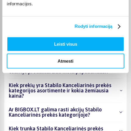
informacijos.
Otilija J.
Patvirtintas pirkėjas
Gera dėžė, lengvai susideda, talpi, patogi pakelti.
Rodyti informaciją
Leisti visus
DUK
Atmesti
Kokie Stabilo Kanceliarinės prekės kategorijoje
esantys produktai šiuo metu populiariausi?
Kiek prekių yra Stabilo Kanceliarinės prekės
kategorijos asortimente ir kokia žemiausia
kaina?
Ar BIGBOX.LT galima rasti akcijų Stabilo
Kanceliarinės prekės kategorijoje?
Kiek trunka Stabilo Kanceliarinės prekės