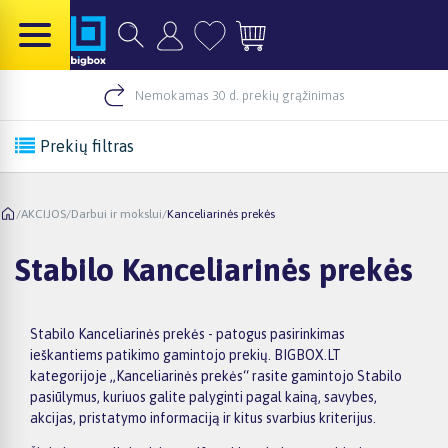
Nemokamas 30 d. prekių grąžinimas
Prekių filtras
/
AKCIJOS
/
Darbui ir mokslui
/
Kanceliarinės prekės
Stabilo Kanceliarinės prekės
Stabilo Kanceliarinės prekės - patogus pasirinkimas
ieškantiems patikimo gamintojo prekių. BIGBOX.LT
kategorijoje „Kanceliarinės prekės“ rasite gamintojo Stabilo
pasiūlymus, kuriuos galite palyginti pagal kainą, savybes,
akcijas, pristatymo informaciją ir kitus svarbius kriterijus.