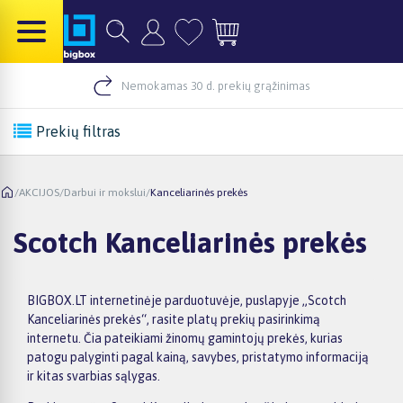
Nemokamas 30 d. prekių grąžinimas
Prekių filtras
/
AKCIJOS
/
Darbui ir mokslui
/
Kanceliarinės prekės
Scotch Kanceliarinės prekės
BIGBOX.LT internetinėje parduotuvėje, puslapyje „Scotch
Kanceliarinės prekės“, rasite platų prekių pasirinkimą
internetu. Čia pateikiami žinomų gamintojų prekės, kurias
patogu palyginti pagal kainą, savybes, pristatymo informaciją
ir kitas svarbias sąlygas.