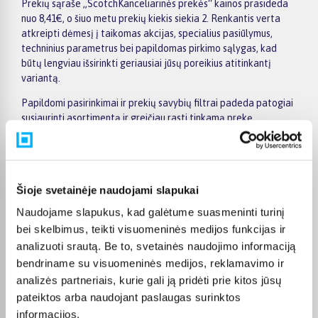
Prekių sąraše „ScotchKanceliarinės prekės“ kainos prasideda
nuo 8,41€, o šiuo metu prekių kiekis siekia 2. Renkantis verta
atkreipti dėmesį į taikomas akcijas, specialius pasiūlymus,
techninius parametrus bei papildomas pirkimo sąlygas, kad
būtų lengviau išsirinkti geriausiai jūsų poreikius atitinkantį
variantą.
Papildomi pasirinkimai ir prekių savybių filtrai padeda patogiai
susiaurinti asortimentą ir greičiau rasti tinkamą prekę.
Peržiūrėkite „ScotchKanceliarinės prekės“ pasiūlymus
BIGBOX.LT, palyginkite prekes ir pirkite internetu patogiai.
Pasirinktą prekę pristatysime per jos aprašyme nurodytą
terminą.
Šioje svetainėje naudojami slapukai
Naudojame slapukus, kad galėtume suasmeninti turinį
bei skelbimus, teikti visuomeninės medijos funkcijas ir
analizuoti srautą. Be to, svetainės naudojimo informaciją
Pirkėjų atsiliepimai apie prekes
bendriname su visuomeninės medijos, reklamavimo ir
analizės partneriais, kurie gali ją pridėti prie kitos jūsų
pateiktos arba naudojant paslaugas surinktos
Otilija J.
informacijos.
Patvirtintas pirkėjas