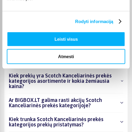
Gera dėžė, lengvai susideda, talpi, patogi pakelti.
Rodyti informaciją
Leisti visus
DUK
Kokie Scotch Kanceliarinės prekės kategorijoje
Atmesti
esantys produktai šiuo metu populiariausi?
Kiek prekių yra Scotch Kanceliarinės prekės
kategorijos asortimente ir kokia žemiausia
kaina?
Ar BIGBOX.LT galima rasti akcijų Scotch
Kanceliarinės prekės kategorijoje?
Kiek trunka Scotch Kanceliarinės prekės
kategorijos prekių pristatymas?