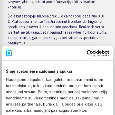
savybes, akcijas, pristatymo informaciją ir kitus svarbius
kriterijus.
Šioje kategorijoje siūloma prekių, o kainos prasideda nuo 0,00
€. Platus asortimentas leidžia pasirinkti prekes skirtingiems
poreikiams, biudžetui ir naudojimo įpročiams. Renkantis verta
įvertinti ne tik kainą, bet ir pagrindines savybes, funkcionalumą,
komplektaciją, garantijos sąlygas bei taikomus specialius
pasiūlymus.
Puslapyje esantys filtrai padeda greičiau atrasti aktualius
pasiūlymus ir patogiai palyginti SHKOLYARYK prekes
tarpusavyje. Atsižvelkite į jums svarbiausius kriterijus,
pristatymo informaciją ir prekės aprašymą, kad galėtumėte
Šioje svetainėje naudojami slapukai
priimti patogų ir apgalvotą sprendimą.
Naudojame slapukus, kad galėtume suasmeninti turinį
Palyginkite SHKOLYARYK prekes BIGBOX.LT ir išsirinkite
bei skelbimus, teikti visuomeninės medijos funkcijas ir
tinkamiausią variantą internetu.
analizuoti srautą. Be to, svetainės naudojimo informaciją
bendriname su visuomeninės medijos, reklamavimo ir
analizės partneriais, kurie gali ją pridėti prie kitos jūsų
pateiktos arba naudojant paslaugas surinktos