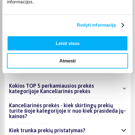
Pirkėjų atsiliepimai apie prekes
informacijos.
Otilija J.
Rodyti informaciją
Patvirtintas pirkėjas
Gera dėžė, lengvai susideda, talpi, patogi pakelti.
Leisti visus
Atmesti
DUK
Kokios TOP 5 perkamiausios prekės
kategorijoje Kanceliarinės prekės
Kanceliarinės prekės - kiek skirtingų prekių
turite šioje kategorijoje ir nuo kiek prasideda jų
kainos?
Kiek trunka prekių pristatymas?