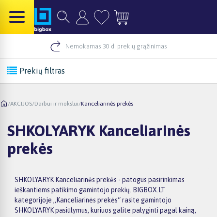
Nemokamas 30 d. prekių grąžinimas
Prekių filtras
/
AKCIJOS
/
Darbui ir mokslui
/
Kanceliarinės prekės
SHKOLYARYK Kanceliarinės
prekės
SHKOLYARYK Kanceliarinės prekės - patogus pasirinkimas
ieškantiems patikimo gamintojo prekių. BIGBOX.LT
kategorijoje „Kanceliarinės prekės“ rasite gamintojo
SHKOLYARYK pasiūlymus, kuriuos galite palyginti pagal kainą,