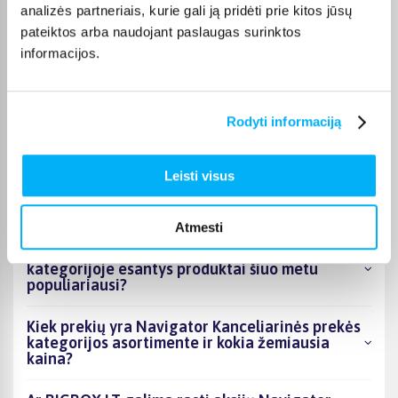
Pirkėjų atsiliepimai apie prekes
analizės partneriais, kurie gali ją pridėti prie kitos jūsų
pateiktos arba naudojant paslaugas surinktos
informacijos.
Otilija J.
Patvirtintas pirkėjas
Gera dėžė, lengvai susideda, talpi, patogi pakelti.
Rodyti informaciją
Leisti visus
DUK
Atmesti
Kokie Navigator Kanceliarinės prekės
kategorijoje esantys produktai šiuo metu
populiariausi?
Kiek prekių yra Navigator Kanceliarinės prekės
kategorijos asortimente ir kokia žemiausia
kaina?