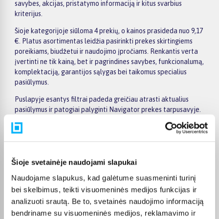
savybes, akcijas, pristatymo informaciją ir kitus svarbius
kriterijus.
Šioje kategorijoje siūloma 4 prekių, o kainos prasideda nuo 9,17
€. Platus asortimentas leidžia pasirinkti prekes skirtingiems
poreikiams, biudžetui ir naudojimo įpročiams. Renkantis verta
įvertinti ne tik kainą, bet ir pagrindines savybes, funkcionalumą,
komplektaciją, garantijos sąlygas bei taikomus specialius
pasiūlymus.
Puslapyje esantys filtrai padeda greičiau atrasti aktualius
pasiūlymus ir patogiai palyginti Navigator prekes tarpusavyje.
Atsižvelkite į jums svarbiausius kriterijus, pristatymo
informaciją ir prekės aprašymą, kad galėtumėte priimti patogų
ir apgalvotą sprendimą.
Palyginkite Navigator prekes BIGBOX.LT ir išsirinkite
Šioje svetainėje naudojami slapukai
tinkamiausią variantą internetu.
Naudojame slapukus, kad galėtume suasmeninti turinį
bei skelbimus, teikti visuomeninės medijos funkcijas ir
analizuoti srautą. Be to, svetainės naudojimo informaciją
bendriname su visuomeninės medijos, reklamavimo ir