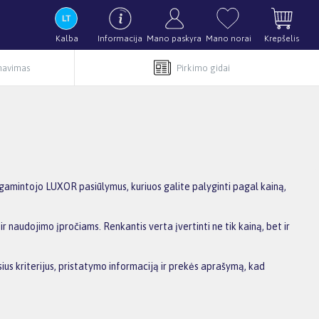
Kalba
Informacija
Mano paskyra
Mano norai
Krepšelis
rnavimas
Pirkimo gidai
gamintojo LUXOR pasiūlymus, kuriuos galite palyginti pagal kainą,
r naudojimo įpročiams. Renkantis verta įvertinti ne tik kainą, bet ir
ius kriterijus, pristatymo informaciją ir prekės aprašymą, kad