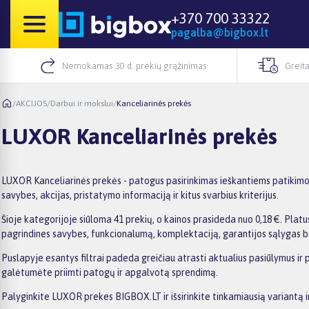
+370 700 33322
pagalba@bigbox.lt
Nemokamas 30 d. prekių grąžinimas
Greita
/
AKCIJOS
/
Darbui ir mokslui
/
Kanceliarinės prekės
LUXOR Kanceliarinės prekės
LUXOR Kanceliarinės prekės - patogus pasirinkimas ieškantiems patikimo 
savybes, akcijas, pristatymo informaciją ir kitus svarbius kriterijus.
Šioje kategorijoje siūloma 41 prekių, o kainos prasideda nuo 0,18 €. Platus
pagrindines savybes, funkcionalumą, komplektaciją, garantijos sąlygas b
Puslapyje esantys filtrai padeda greičiau atrasti aktualius pasiūlymus ir
galėtumėte priimti patogų ir apgalvotą sprendimą.
Palyginkite LUXOR prekes BIGBOX.LT ir išsirinkite tinkamiausią variantą 