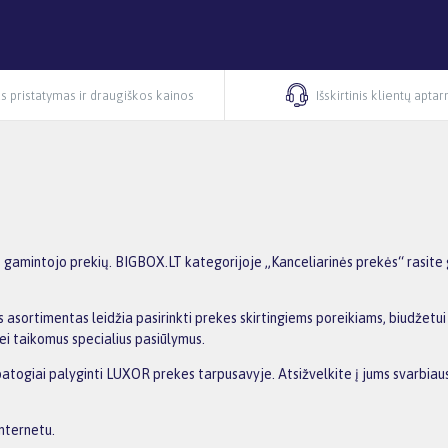
s pristatymas ir draugiškos kainos
Išskirtinis klientų apta
gamintojo prekių. BIGBOX.LT kategorijoje „Kanceliarinės prekės“ rasite 
 asortimentas leidžia pasirinkti prekes skirtingiems poreikiams, biudžetui i
ei taikomus specialius pasiūlymus.
 patogiai palyginti LUXOR prekes tarpusavyje. Atsižvelkite į jums svarbiaus
internetu.