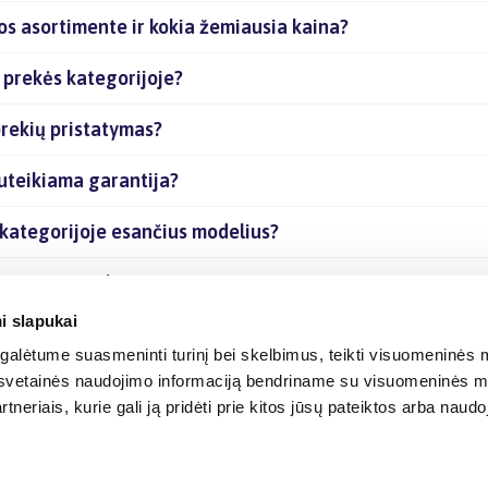
os asortimente ir kokia žemiausia kaina?
 prekės kategorijoje?
rekių pristatymas?
uteikiama garantija?
 kategorijoje esančius modelius?
esančias prekes internetu?
i slapukai
alėtume suasmeninti turinį bei skelbimus, teikti visuomeninės m
o, svetainės naudojimo informaciją bendriname su visuomeninės m
tneriais, kurie gali ją pridėti prie kitos jūsų pateiktos arba naud
© 2012-
2026
BIGBOX.LT