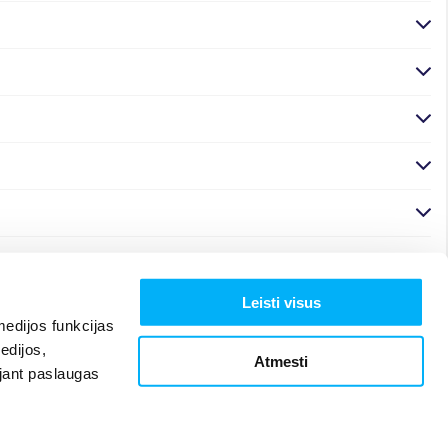
Leisti visus
edijos funkcijas
edijos,
Atmesti
ojant paslaugas