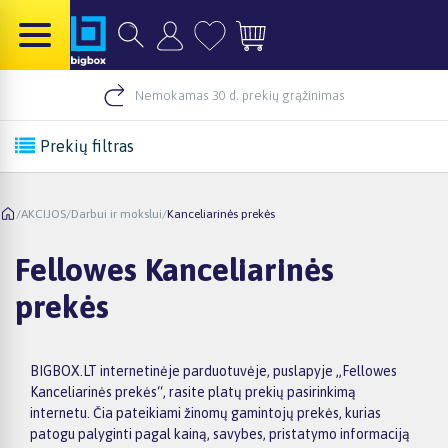
Nemokamas 30 d. prekių grąžinimas
Prekių filtras
/
AKCIJOS
/
Darbui ir mokslui
/
Kanceliarinės prekės
Fellowes Kanceliarinės
prekės
BIGBOX.LT internetinėje parduotuvėje, puslapyje „Fellowes
Kanceliarinės prekės“, rasite platų prekių pasirinkimą
internetu. Čia pateikiami žinomų gamintojų prekės, kurias
patogu palyginti pagal kainą, savybes, pristatymo informaciją