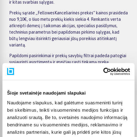
ir kitas svarbias sąlygas.
Prekių sąraše „FellowesKanceliarinės prekės“ kainos prasideda
nuo 9,10€, o šiuo metu prekių kiekis siekia 4. Renkantis verta
atkreipti dėmesį į taikomas akcijas, specialius pasiūlymus,
techninius parametrus bei papildomas pirkimo sąlygas, kad
būtų lengviau išsirinkti geriausiai jūsų poreikius atitinkantį
variantą.
Papildomi pasirinkimai ir prekių savybių filtrai padeda patogiai
susiaurinti asortimentą ir greičiau rasti tinkamą prekę.
Peržiūrėkite „FellowesKanceliarinės prekės“ pasiūlymus
BIGBOX.LT, palyginkite prekes ir pirkite internetu patogiai.
Pasirinktą prekę pristatysime per jos aprašyme nurodytą
terminą.
Šioje svetainėje naudojami slapukai
Naudojame slapukus, kad galėtume suasmeninti turinį
bei skelbimus, teikti visuomeninės medijos funkcijas ir
analizuoti srautą. Be to, svetainės naudojimo informaciją
Pirkėjų atsiliepimai apie prekes
bendriname su visuomeninės medijos, reklamavimo ir
analizės partneriais, kurie gali ją pridėti prie kitos jūsų