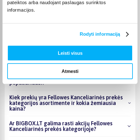
pateiktos arba naudojant paslaugas surinktos
Otilija J.
informacijos.
Patvirtintas pirkėjas
Gera dėžė, lengvai susideda, talpi, patogi pakelti.
Rodyti informaciją
Leisti visus
DUK
Kokie Fellowes Kanceliarinės prekės
Atmesti
kategorijoje esantys produktai šiuo metu
populiariausi?
Kiek prekių yra Fellowes Kanceliarinės prekės
kategorijos asortimente ir kokia žemiausia
kaina?
Ar BIGBOX.LT galima rasti akcijų Fellowes
Kanceliarinės prekės kategorijoje?