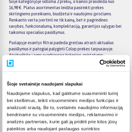
Šioje kategorijoje siūloma 2 prekių, o kainos prasideda nuo
16,98 €. Platus asortimentas leidžia pasirinkti prekes
skirtingiems poreikiams, biudžetui ir naudojimo įpročiams.
Renkantis verta įvertinti ne tik kainą, bet ir pagrindines
savybes, funkcionalumą, komplektaciją, garantijos sąlygas bei
taikomus specialius pasiūlymus.
Puslapyje esantys filtrai padeda greičiau atrasti aktualius
pasiūlymus ir patogiai palyginti Colop prekes tarpusavyje.
Atsižvelkite į jums svarbiausius kriterijus, pristatymo
informaciją ir prekės aprašymą, kad galėtumėte priimti patogų
ir apgalvotą sprendimą.
Palyginkite Colop prekes BIGBOX.LT ir išsirinkite tinkamiausią
Šioje svetainėje naudojami slapukai
variantą internetu.
Naudojame slapukus, kad galėtume suasmeninti turinį
bei skelbimus, teikti visuomeninės medijos funkcijas ir
analizuoti srautą. Be to, svetainės naudojimo informaciją
bendriname su visuomeninės medijos, reklamavimo ir
Pirkėjų atsiliepimai apie prekes
analizės partneriais, kurie gali ją pridėti prie kitos jūsų
pateiktos arba naudojant paslaugas surinktos