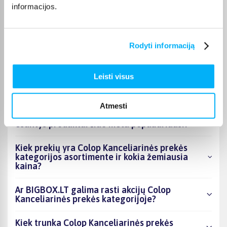
informacijos.
Otilija J.
Patvirtintas pirkėjas
Gera dėžė, lengvai susideda, talpi, patogi pakelti.
Rodyti informaciją
Leisti visus
DUK
Atmesti
Kokie Colop Kanceliarinės prekės kategorijoje
esantys produktai šiuo metu populiariausi?
Kiek prekių yra Colop Kanceliarinės prekės
kategorijos asortimente ir kokia žemiausia
kaina?
Ar BIGBOX.LT galima rasti akcijų Colop
Kanceliarinės prekės kategorijoje?
Kiek trunka Colop Kanceliarinės prekės