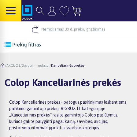
Nemokamas 30 d. prekių grąžinimas
Prekių filtras
/
AKCIJOS
/
Darbui ir mokslui
/
Kanceliarinės prekės
Colop Kanceliarinės prekės
Colop Kanceliarinės prekės - patogus pasirinkimas ieškantiems
patikimo gamintojo prekių. BIGBOX.LT kategorijoje
„Kanceliarinės prekės“ rasite gamintojo Colop pasiūlymus,
kuriuos galite palyginti pagal kainą, savybes, akcijas,
pristatymo informaciją ir kitus svarbius kriterijus.