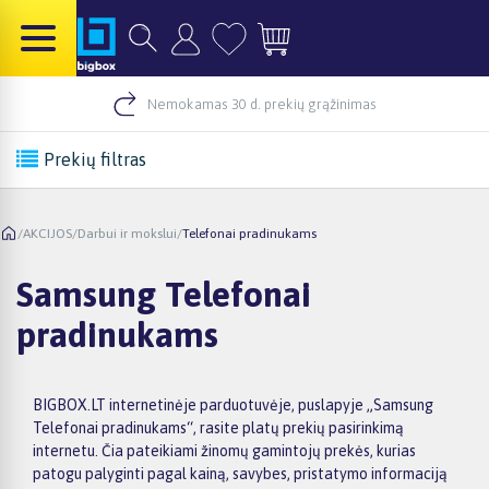
Nemokamas 30 d. prekių grąžinimas
Prekių filtras
/
AKCIJOS
/
Darbui ir mokslui
/
Telefonai pradinukams
Samsung Telefonai
pradinukams
BIGBOX.LT internetinėje parduotuvėje, puslapyje „Samsung
Telefonai pradinukams“, rasite platų prekių pasirinkimą
internetu. Čia pateikiami žinomų gamintojų prekės, kurias
patogu palyginti pagal kainą, savybes, pristatymo informaciją