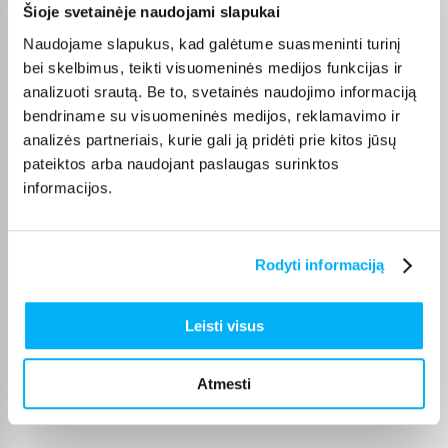
Šioje svetainėje naudojami slapukai
TADAS K.
Patvirtintas pirkėjas
Naudojame slapukus, kad galėtume suasmeninti turinį
Super
bei skelbimus, teikti visuomeninės medijos funkcijas ir
analizuoti srautą. Be to, svetainės naudojimo informaciją
bendriname su visuomeninės medijos, reklamavimo ir
Rimantas V.
analizės partneriais, kurie gali ją pridėti prie kitos jūsų
Patvirtintas pirkėjas
pateiktos arba naudojant paslaugas surinktos
Geras
informacijos.
Evaldas L.
Patvirtintas pirkėjas
Rodyti informaciją
Pristatymas truputi vėlavo, su telefonu viskas puikiai.
Leisti visus
Saulius B.
Patvirtintas pirkėjas
Atmesti
Telegonas veikia puikiai