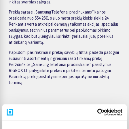
ir kitas svarbias sąlygas.
Prekių sąraše „SamsungTelefonai pradinukams“ kainos
prasideda nuo 554,25€, o šiuo metu prekių kiekis siekia 24.
Renkantis verta atkreipti dėmesį į taikomas akcijas, specialius
pasiūlymus, techninius parametrus bei papildomas pirkimo
sąlygas, kad būtų lengviau išsirinkti geriausiai jūsų poreikius
atitinkantį variantą.
Papildomi pasirinkimai ir prekių savybių filtrai padeda patogiai
susiaurinti asortimentą ir greičiau rasti tinkamą prekę.
Peržiūrėkite „SamsungTelefonai pradinukams“ pasiūlymus
BIGBOX.LT, palyginkite prekes ir pirkite internetu patogiai.
Pasirinktą prekę pristatysime per jos aprašyme nurodytą
terminą.
Pirkėjų atsiliepimai apie prekes