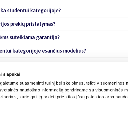
ika studentui kategorijoje?
ijos prekių pristatymas?
kėms suteikiama garantija?
dentui kategorijoje esančius modelius?
rijoje esančias prekes internetu?
i slapukai
alėtume suasmeninti turinį bei skelbimus, teikti visuomeninės m
o, svetainės naudojimo informaciją bendriname su visuomeninės m
tneriais, kurie gali ją pridėti prie kitos jūsų pateiktos arba naud
© 2012-
2026
BIGBOX.LT