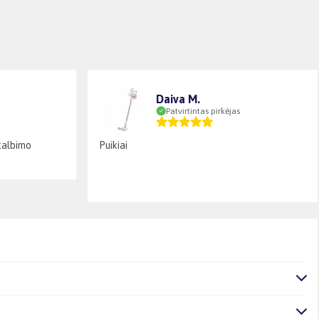
Daiva M.
Patvirtintas pirkėjas
skalbimo
Puikiai