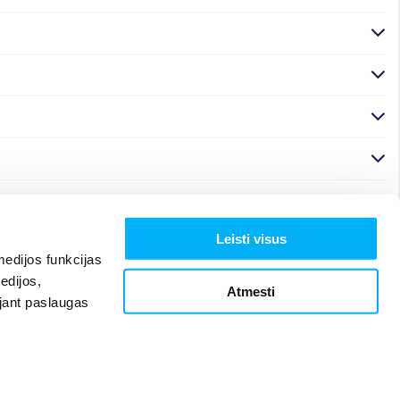
Leisti visus
edijos funkcijas
edijos,
Atmesti
ojant paslaugas