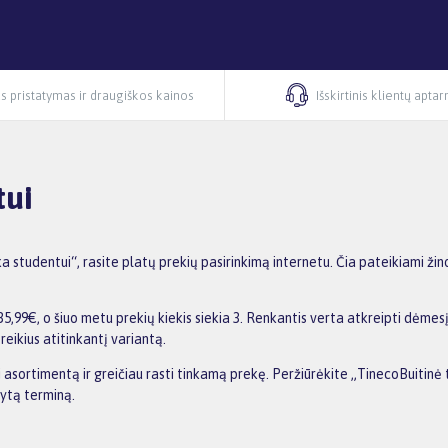
s pristatymas ir draugiškos kainos
Išskirtinis klientų apta
tui
 studentui“, rasite platų prekių pasirinkimą internetu. Čia pateikiami ži
,99€, o šiuo metu prekių kiekis siekia 3. Renkantis verta atkreipti dėmesį
reikius atitinkantį variantą.
ti asortimentą ir greičiau rasti tinkamą prekę. Peržiūrėkite „TinecoBuitinė
dytą terminą.