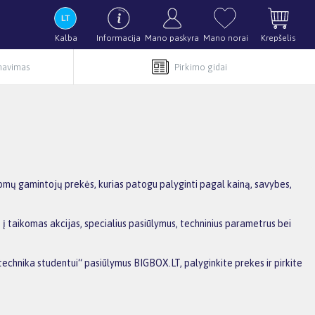
Kalba
Informacija
Mano paskyra
Mano norai
Krepšelis
rnavimas
Pirkimo gidai
nomų gamintojų prekės, kurias patogu palyginti pagal kainą, savybes,
 į taikomas akcijas, specialius pasiūlymus, techninius parametrus bei
 technika studentui“ pasiūlymus BIGBOX.LT, palyginkite prekes ir pirkite