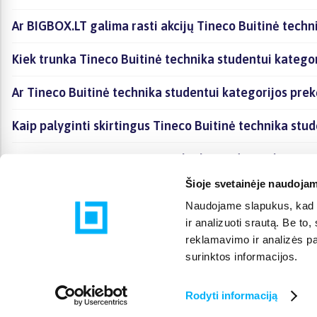
Ar BIGBOX.LT galima rasti akcijų Tineco Buitinė techn
Kiek trunka Tineco Buitinė technika studentui kategor
Ar Tineco Buitinė technika studentui kategorijos pre
Kaip palyginti skirtingus Tineco Buitinė technika stu
Kaip įsigyti Tineco Buitinė technika studentui katego
Šioje svetainėje naudojam
Naudojame slapukus, kad g
ir analizuoti srautą. Be t
reklamavimo ir analizės par
surinktos informacijos.
Rodyti informaciją