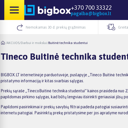
+370 700 33322
pagalba@bigbox.lt
Nemokamas 30 d. prekių grąžinimas
Greita
/
AKCIJOS
/
Darbui ir mokslui
/
Buitinė technika studentui
Tineco Buitinė technika studen
BIGBOX.LT internetinėje parduotuvėje, puslapyje „Tineco Buitinė technika
pristatymo informaciją ir kitas svarbias sąlygas.
Prekių sąraše „TinecoBuitinė technika studentui“ kainos prasideda nuo 235
papildomas pirkimo sąlygas, kad būtų lengviau išsirinkti geriausiai jūsų po
Papildomi pasirinkimai ir prekių savybių filtrai padeda patogiai susiaurin
internetu patogiai. Pasirinktą prekę pristatysime per jos aprašyme nuro