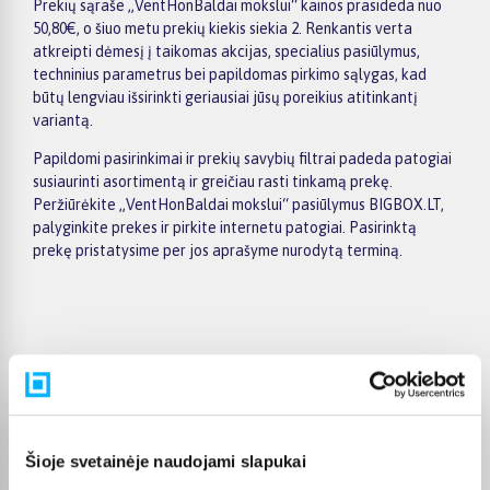
Prekių sąraše „VentHonBaldai mokslui“ kainos prasideda nuo
50,80€, o šiuo metu prekių kiekis siekia 2. Renkantis verta
atkreipti dėmesį į taikomas akcijas, specialius pasiūlymus,
techninius parametrus bei papildomas pirkimo sąlygas, kad
būtų lengviau išsirinkti geriausiai jūsų poreikius atitinkantį
variantą.
Papildomi pasirinkimai ir prekių savybių filtrai padeda patogiai
susiaurinti asortimentą ir greičiau rasti tinkamą prekę.
Peržiūrėkite „VentHonBaldai mokslui“ pasiūlymus BIGBOX.LT,
palyginkite prekes ir pirkite internetu patogiai. Pasirinktą
prekę pristatysime per jos aprašyme nurodytą terminą.
Pirkėjų atsiliepimai apie prekes
Brigita U.
Šioje svetainėje naudojami slapukai
Patvirtintas pirkėjas