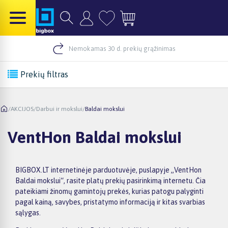
Nemokamas 30 d. prekių grąžinimas
Prekių filtras
/
AKCIJOS
/
Darbui ir mokslui
/
Baldai mokslui
VentHon Baldai mokslui
BIGBOX.LT internetinėje parduotuvėje, puslapyje „VentHon
Baldai mokslui“, rasite platų prekių pasirinkimą internetu. Čia
pateikiami žinomų gamintojų prekės, kurias patogu palyginti
pagal kainą, savybes, pristatymo informaciją ir kitas svarbias
sąlygas.