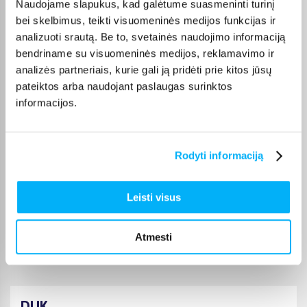
Naudojame slapukus, kad galėtume suasmeninti turinį
Labai gražus ir geras stalas. Mergaitė labai patenkinta
bei skelbimus, teikti visuomeninės medijos funkcijas ir
analizuoti srautą. Be to, svetainės naudojimo informaciją
Robertas B.
bendriname su visuomeninės medijos, reklamavimo ir
Patvirtintas pirkėjas
analizės partneriais, kurie gali ją pridėti prie kitos jūsų
Puiki ir patogi kėdė
pateiktos arba naudojant paslaugas surinktos
informacijos.
J J.
Patvirtintas pirkėjas
Rodyti informaciją
Puiku
Leisti visus
Saulius Č.
Patvirtintas pirkėjas
Prekė puiki ir kaina gera.
Atmesti
DUK