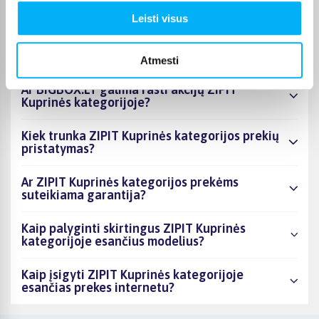
produktai šiuo metu populiariausi?
Leisti visus
Kiek prekių yra ZIPIT Kuprinės kategorijos
asortimente ir kokia žemiausia kaina?
Atmesti
Ar BIGBOX.LT galima rasti akcijų ZIPIT
Kuprinės kategorijoje?
Kiek trunka ZIPIT Kuprinės kategorijos prekių
pristatymas?
Ar ZIPIT Kuprinės kategorijos prekėms
suteikiama garantija?
Kaip palyginti skirtingus ZIPIT Kuprinės
kategorijoje esančius modelius?
Kaip įsigyti ZIPIT Kuprinės kategorijoje
esančias prekes internetu?