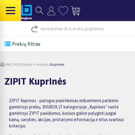
Nemokamas 30 d. prekių grąžinimas
Prekių filtras
/
AKCIJOS
/
Darbui ir mokslui
/
Kuprinės
ZIPIT Kuprinės
ZIPIT Kuprinės - patogus pasirinkimas ieškantiems patikimo
gamintojo prekių. BIGBOX.LT kategorijoje „Kuprinės“ rasite
gamintojo ZIPIT pasiūlymus, kuriuos galite palyginti pagal
kainą, savybes, akcijas, pristatymo informaciją ir kitus svarbius
kriterijus.