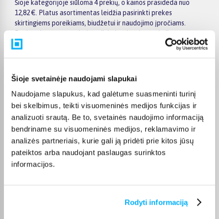
Šioje kategorijoje siūloma 4 prekių, o kainos prasideda nuo
12,82 €. Platus asortimentas leidžia pasirinkti prekes
skirtingiems poreikiams, biudžetui ir naudojimo įpročiams.
Renkantis verta įvertinti ne tik kainą, bet ir pagrindines
savybes, funkcionalumą, komplektaciją, garantijos sąlygas bei
taikomus specialius pasiūlymus.
Puslapyje esantys filtrai padeda greičiau atrasti aktualius
Šioje svetainėje naudojami slapukai
pasiūlymus ir patogiai palyginti ZIPIT prekes tarpusavyje.
Atsižvelkite į jums svarbiausius kriterijus, pristatymo
Naudojame slapukus, kad galėtume suasmeninti turinį
informaciją ir prekės aprašymą, kad galėtumėte priimti patogų
bei skelbimus, teikti visuomeninės medijos funkcijas ir
ir apgalvotą sprendimą.
analizuoti srautą. Be to, svetainės naudojimo informaciją
bendriname su visuomeninės medijos, reklamavimo ir
Palyginkite ZIPIT prekes BIGBOX.LT ir išsirinkite tinkamiausią
variantą internetu.
analizės partneriais, kurie gali ją pridėti prie kitos jūsų
pateiktos arba naudojant paslaugas surinktos
informacijos.
DUK
Rodyti informaciją
Kokie ZIPIT Kuprinės kategorijoje esantys