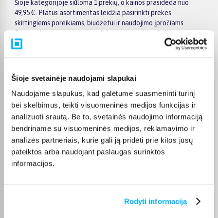
Šioje kategorijoje siūloma 1 prekių, o kainos prasideda nuo
49,95 €. Platus asortimentas leidžia pasirinkti prekes
skirtingiems poreikiams, biudžetui ir naudojimo įpročiams.
Renkantis verta įvertinti ne tik kainą, bet ir pagrindines
savybes, funkcionalumą, komplektaciją, garantijos sąlygas bei
taikomus specialius pasiūlymus.
Puslapyje esantys filtrai padeda greičiau atrasti aktualius
Šioje svetainėje naudojami slapukai
pasiūlymus ir patogiai palyginti Ergobag prekes tarpusavyje.
Atsižvelkite į jums svarbiausius kriterijus, pristatymo
Naudojame slapukus, kad galėtume suasmeninti turinį
informaciją ir prekės aprašymą, kad galėtumėte priimti patogų
bei skelbimus, teikti visuomeninės medijos funkcijas ir
ir apgalvotą sprendimą.
analizuoti srautą. Be to, svetainės naudojimo informaciją
bendriname su visuomeninės medijos, reklamavimo ir
Palyginkite Ergobag prekes BIGBOX.LT ir išsirinkite
tinkamiausią variantą internetu.
analizės partneriais, kurie gali ją pridėti prie kitos jūsų
pateiktos arba naudojant paslaugas surinktos
informacijos.
DUK
Rodyti informaciją
Kokie Ergobag Kuprinės kategorijoje esantys