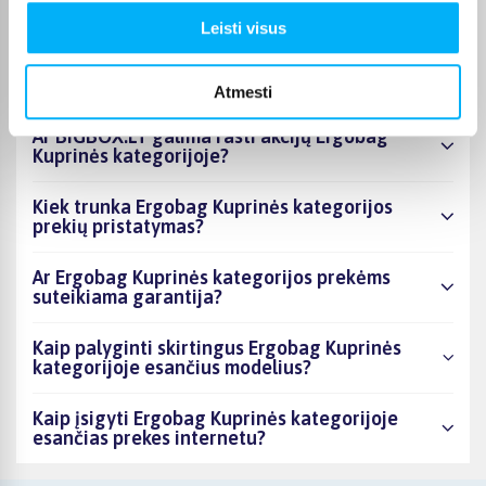
produktai šiuo metu populiariausi?
Leisti visus
Kiek prekių yra Ergobag Kuprinės kategorijos
asortimente ir kokia žemiausia kaina?
Atmesti
Ar BIGBOX.LT galima rasti akcijų Ergobag
Kuprinės kategorijoje?
Kiek trunka Ergobag Kuprinės kategorijos
prekių pristatymas?
Ar Ergobag Kuprinės kategorijos prekėms
suteikiama garantija?
Kaip palyginti skirtingus Ergobag Kuprinės
kategorijoje esančius modelius?
Kaip įsigyti Ergobag Kuprinės kategorijoje
esančias prekes internetu?