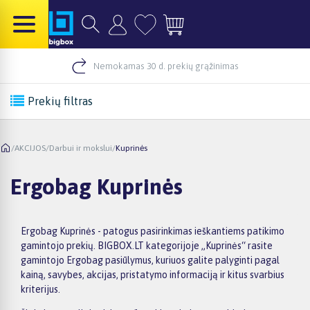
Nemokamas 30 d. prekių grąžinimas
Prekių filtras
/
AKCIJOS
/
Darbui ir mokslui
/
Kuprinės
Ergobag Kuprinės
Ergobag Kuprinės - patogus pasirinkimas ieškantiems patikimo
gamintojo prekių. BIGBOX.LT kategorijoje „Kuprinės“ rasite
gamintojo Ergobag pasiūlymus, kuriuos galite palyginti pagal
kainą, savybes, akcijas, pristatymo informaciją ir kitus svarbius
kriterijus.