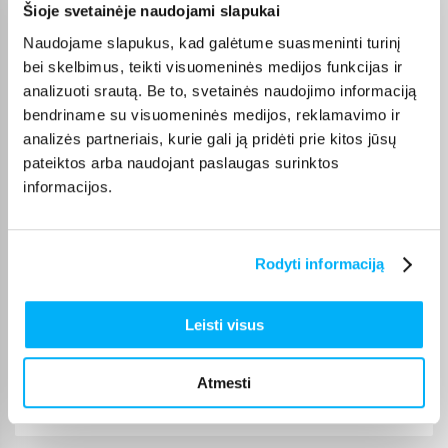
Šioje svetainėje naudojami slapukai
toomas n.
Patvirtintas pirkėjas
Naudojame slapukus, kad galėtume suasmeninti turinį
Ty­lu ir patogu. Greitas pristatymas.
bei skelbimus, teikti visuomeninės medijos funkcijas ir
analizuoti srautą. Be to, svetainės naudojimo informaciją
bendriname su visuomeninės medijos, reklamavimo ir
Neringa N.
analizės partneriais, kurie gali ją pridėti prie kitos jūsų
Patvirtintas pirkėjas
pateiktos arba naudojant paslaugas surinktos
viskas ok
informacijos.
Simonas B.
Patvirtintas pirkėjas
Rodyti informaciją
Naudoju LG televizoriui valdyti vietoj magic remote-labai patogu
Leisti visus
Audrius K.
Patvirtintas pirkėjas
Atmesti
Kokybiška pelė už gerą kainą. Pirkimo procesas greitas ir
paprastas,greitas pris ...