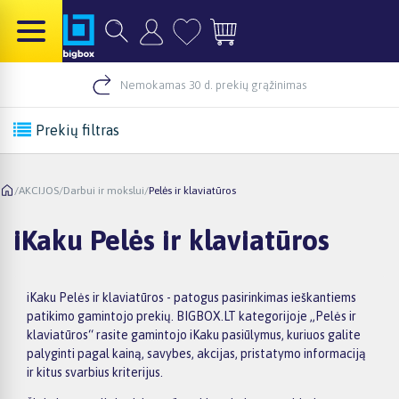
Nemokamas 30 d. prekių grąžinimas
Prekių filtras
/
AKCIJOS
/
Darbui ir mokslui
/
Pelės ir klaviatūros
iKaku Pelės ir klaviatūros
iKaku Pelės ir klaviatūros - patogus pasirinkimas ieškantiems
patikimo gamintojo prekių. BIGBOX.LT kategorijoje „Pelės ir
klaviatūros“ rasite gamintojo iKaku pasiūlymus, kuriuos galite
palyginti pagal kainą, savybes, akcijas, pristatymo informaciją
ir kitus svarbius kriterijus.