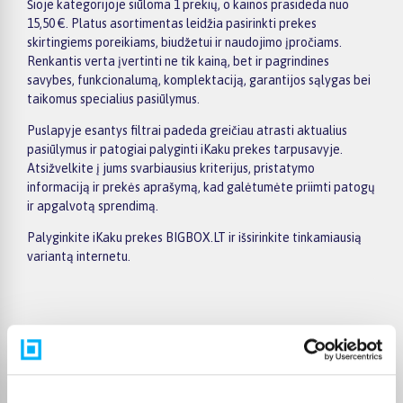
Šioje kategorijoje siūloma 1 prekių, o kainos prasideda nuo
15,50 €. Platus asortimentas leidžia pasirinkti prekes
skirtingiems poreikiams, biudžetui ir naudojimo įpročiams.
Renkantis verta įvertinti ne tik kainą, bet ir pagrindines
savybes, funkcionalumą, komplektaciją, garantijos sąlygas bei
taikomus specialius pasiūlymus.
Puslapyje esantys filtrai padeda greičiau atrasti aktualius
pasiūlymus ir patogiai palyginti iKaku prekes tarpusavyje.
Atsižvelkite į jums svarbiausius kriterijus, pristatymo
informaciją ir prekės aprašymą, kad galėtumėte priimti patogų
ir apgalvotą sprendimą.
Palyginkite iKaku prekes BIGBOX.LT ir išsirinkite tinkamiausią
variantą internetu.
Pirkėjų atsiliepimai apie prekes