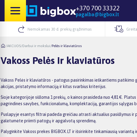
+370 700 33322
pagalba@bigbox.lt
Nemokamas 30 d. prekių grąžinimas
Greita
/
AKCIJOS
/
Darbui ir mokslui
/
Pelės ir klaviatūros
Vakoss Pelės ir klaviatūros
Vakoss Pelės ir klaviatūros - patogus pasirinkimas ieškantiems patikimo 
akcijas, pristatymo informaciją ir kitus svarbius kriterijus.
Šioje kategorijoje siūloma 1 prekių, o kainos prasideda nuo 4,81 €. Platus 
pagrindines savybes, funkcionalumą, komplektaciją, garantijos sąlygas b
Puslapyje esantys filtrai padeda greičiau atrasti aktualius pasiūlymus ir 
galėtumėte priimti patogų ir apgalvotą sprendimą.
Palyginkite Vakoss prekes BIGBOX.LT ir išsirinkite tinkamiausią variantą i