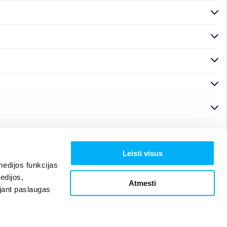
Leisti visus
edijos funkcijas
edijos,
Atmesti
ojant paslaugas