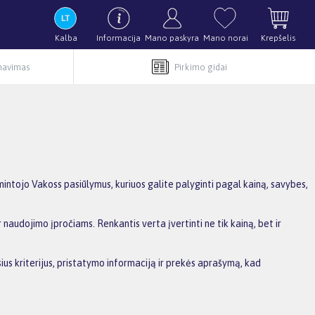
Kalba
Informacija
Mano paskyra
Mano norai
Krepšelis
rnavimas
Pirkimo gidai
intojo Vakoss pasiūlymus, kuriuos galite palyginti pagal kainą, savybes,
 naudojimo įpročiams. Renkantis verta įvertinti ne tik kainą, bet ir
ius kriterijus, pristatymo informaciją ir prekės aprašymą, kad