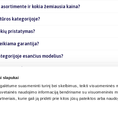
s asortimente ir kokia žemiausia kaina?
atūros kategorijoje?
ekių pristatymas?
teikiama garantija?
kategorijoje esančius modelius?
sančias prekes internetu?
i slapukai
alėtume suasmeninti turinį bei skelbimus, teikti visuomeninės m
o, svetainės naudojimo informaciją bendriname su visuomeninės m
tneriais, kurie gali ją pridėti prie kitos jūsų pateiktos arba naud
© 2012-
2026
BIGBOX.LT