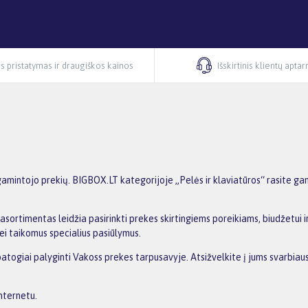
s pristatymas ir draugiškos kainos
Išskirtinis klientų apta
gamintojo prekių. BIGBOX.LT kategorijoje „Pelės ir klaviatūros“ rasite gam
asortimentas leidžia pasirinkti prekes skirtingiems poreikiams, biudžetui ir
ei taikomus specialius pasiūlymus.
patogiai palyginti Vakoss prekes tarpusavyje. Atsižvelkite į jums svarbiaus
nternetu.