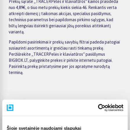
Prekių sąraše „TRACERPelės ir klaviatūros“ kainos prasideda
nuo 4,89€, o šiuo metu prekių kiekis siekia 46. Renkantis verta
atkreipti dėmesį į taikomas akcijas, specialius pasiūlymus,
techninius parametrus bei papildomas pirkimo sąlygas, kad
būtų lengviau išsirinkti geriausiai jūsų poreikius atitinkantį
variantą.
Papildomi pasirinkimai ir prekių savybių filtrai padeda patogiai
susiaurinti asortimentą ir greičiau rasti tinkamą prekę.
Peržiūrėkite „TRACERPelės ir klaviatūros“ pasiūlymus
BIGBOX.LT, palyginkite prekes ir pirkite internetu patogiai.
Pasirinktą prekę pristatysime per jos aprašyme nurodytą
terminą.
Pirkėjų atsiliepimai apie prekes
toomas n.
Šioje svetainėje naudojami slapukai
Patvirtintas pirkėjas