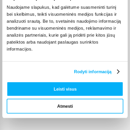
Naudojame slapukus, kad galėtume suasmeninti turinį
Ty­lu ir patogu. Greitas pristatymas.
bei skelbimus, teikti visuomeninės medijos funkcijas ir
analizuoti srautą. Be to, svetainės naudojimo informaciją
Neringa N.
bendriname su visuomeninės medijos, reklamavimo ir
Patvirtintas pirkėjas
analizės partneriais, kurie gali ją pridėti prie kitos jūsų
viskas ok
pateiktos arba naudojant paslaugas surinktos
informacijos.
Simonas B.
Patvirtintas pirkėjas
Rodyti informaciją
Naudoju LG televizoriui valdyti vietoj magic remote-labai patogu
Leisti visus
Audrius K.
Patvirtintas pirkėjas
Kokybiška pelė už gerą kainą. Pirkimo procesas greitas ir
Atmesti
paprastas,greitas pris ...