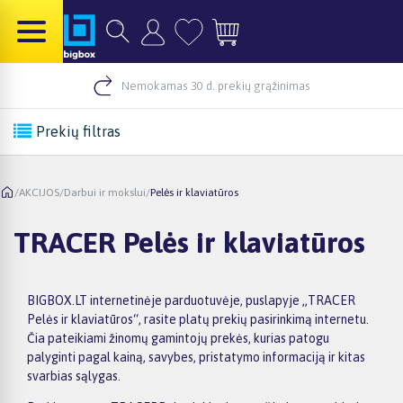
Nemokamas 30 d. prekių grąžinimas
Prekių filtras
/
AKCIJOS
/
Darbui ir mokslui
/
Pelės ir klaviatūros
TRACER Pelės ir klaviatūros
BIGBOX.LT internetinėje parduotuvėje, puslapyje „TRACER
Pelės ir klaviatūros“, rasite platų prekių pasirinkimą internetu.
Čia pateikiami žinomų gamintojų prekės, kurias patogu
palyginti pagal kainą, savybes, pristatymo informaciją ir kitas
svarbias sąlygas.