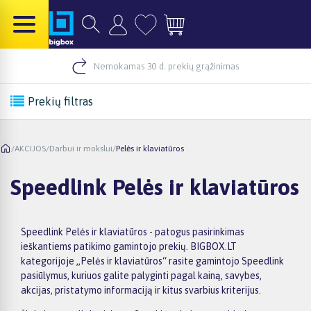
Nemokamas 30 d. prekių grąžinimas
Prekių filtras
/
AKCIJOS
/
Darbui ir mokslui
/
Pelės ir klaviatūros
Speedlink Pelės ir klaviatūros
Speedlink Pelės ir klaviatūros - patogus pasirinkimas
ieškantiems patikimo gamintojo prekių. BIGBOX.LT
kategorijoje „Pelės ir klaviatūros“ rasite gamintojo Speedlink
pasiūlymus, kuriuos galite palyginti pagal kainą, savybes,
akcijas, pristatymo informaciją ir kitus svarbius kriterijus.