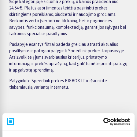
Šioje kategorijoje siūloma 2 prekių, o kainos prasideda nuo
24,54 €. Platus asortimentas leidžia pasirinkti prekes
skirtingiems poreikiams, biudžetui ir naudojimo įpročiams.
Renkantis verta įvertinti ne tik kainą, bet ir pagrindines
savybes, funkcionalumą, komplektaciją, garantijos sąlygas bei
taikomus specialius pasiūlymus.
Puslapyje esantys filtrai padeda greičiau atrasti aktualius
pasiūlymus ir patogiai palyginti Speedlink prekes tarpusavyje.
Atsižvelkite į jums svarbiausius kriterijus, pristatymo
informaciją ir prekės aprašymą, kad galėtumėte priimti patogų
ir apgalvotą sprendimą.
Palyginkite Speedlink prekes BIGBOX.LT ir išsirinkite
tinkamiausią variantą internetu.
Pirkėjų atsiliepimai apie prekes