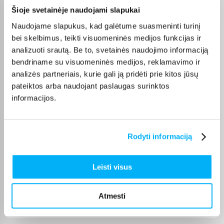
toomas n.
Šioje svetainėje naudojami slapukai
Patvirtintas pirkėjas
Naudojame slapukus, kad galėtume suasmeninti turinį
Ty­lu ir patogu. Greitas pristatymas.
bei skelbimus, teikti visuomeninės medijos funkcijas ir
analizuoti srautą. Be to, svetainės naudojimo informaciją
bendriname su visuomeninės medijos, reklamavimo ir
Neringa N.
Patvirtintas pirkėjas
analizės partneriais, kurie gali ją pridėti prie kitos jūsų
pateiktos arba naudojant paslaugas surinktos
viskas ok
informacijos.
Simonas B.
Patvirtintas pirkėjas
Rodyti informaciją
Naudoju LG televizoriui valdyti vietoj magic remote-labai patogu
Leisti visus
Audrius K.
Patvirtintas pirkėjas
Atmesti
Kokybiška pelė už gerą kainą. Pirkimo procesas greitas ir
paprastas,greitas pris ...