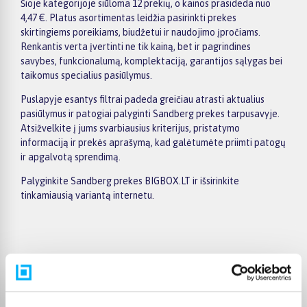
Šioje kategorijoje siūloma 12 prekių, o kainos prasideda nuo
4,47 €. Platus asortimentas leidžia pasirinkti prekes
skirtingiems poreikiams, biudžetui ir naudojimo įpročiams.
Renkantis verta įvertinti ne tik kainą, bet ir pagrindines
savybes, funkcionalumą, komplektaciją, garantijos sąlygas bei
taikomus specialius pasiūlymus.
Puslapyje esantys filtrai padeda greičiau atrasti aktualius
pasiūlymus ir patogiai palyginti Sandberg prekes tarpusavyje.
Atsižvelkite į jums svarbiausius kriterijus, pristatymo
informaciją ir prekės aprašymą, kad galėtumėte priimti patogų
ir apgalvotą sprendimą.
Palyginkite Sandberg prekes BIGBOX.LT ir išsirinkite
tinkamiausią variantą internetu.
Pirkėjų atsiliepimai apie prekes