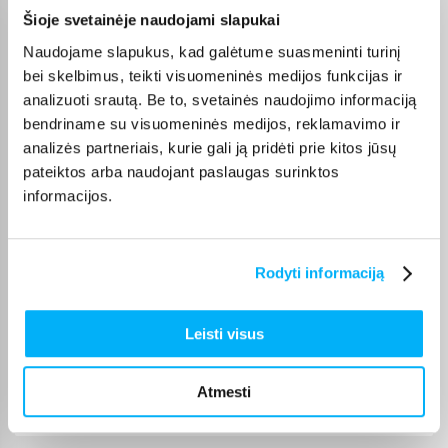
toomas n.
Šioje svetainėje naudojami slapukai
Patvirtintas pirkėjas
Naudojame slapukus, kad galėtume suasmeninti turinį
Ty­lu ir patogu. Greitas pristatymas.
bei skelbimus, teikti visuomeninės medijos funkcijas ir
analizuoti srautą. Be to, svetainės naudojimo informaciją
bendriname su visuomeninės medijos, reklamavimo ir
Neringa N.
Patvirtintas pirkėjas
analizės partneriais, kurie gali ją pridėti prie kitos jūsų
pateiktos arba naudojant paslaugas surinktos
viskas ok
informacijos.
Simonas B.
Patvirtintas pirkėjas
Rodyti informaciją
Naudoju LG televizoriui valdyti vietoj magic remote-labai patogu
Leisti visus
Audrius K.
Patvirtintas pirkėjas
Atmesti
Kokybiška pelė už gerą kainą. Pirkimo procesas greitas ir
paprastas,greitas pris ...