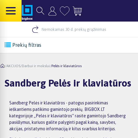
Nemokamas 30 d. prekių grąžinimas
Prekių filtras
/
AKCIJOS
/
Darbui ir mokslui
/
Pelės ir klaviatūros
Sandberg Pelės ir klaviatūros
Sandberg Pelės ir klaviatūros - patogus pasirinkimas
ieškantiems patikimo gamintojo prekių. BIGBOX.LT
kategorijoje „Pelės ir klaviatūros“ rasite gamintojo Sandberg
pasiūlymus, kuriuos galite palyginti pagal kainą, savybes,
akcijas, pristatymo informaciją ir kitus svarbius kriterijus.