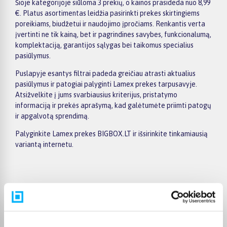
Šioje kategorijoje siūloma 3 prekių, o kainos prasideda nuo 8,99
€. Platus asortimentas leidžia pasirinkti prekes skirtingiems
poreikiams, biudžetui ir naudojimo įpročiams. Renkantis verta
įvertinti ne tik kainą, bet ir pagrindines savybes, funkcionalumą,
komplektaciją, garantijos sąlygas bei taikomus specialius
pasiūlymus.
Puslapyje esantys filtrai padeda greičiau atrasti aktualius
pasiūlymus ir patogiai palyginti Lamex prekes tarpusavyje.
Atsižvelkite į jums svarbiausius kriterijus, pristatymo
informaciją ir prekės aprašymą, kad galėtumėte priimti patogų
ir apgalvotą sprendimą.
Palyginkite Lamex prekes BIGBOX.LT ir išsirinkite tinkamiausią
variantą internetu.
Pirkėjų atsiliepimai apie prekes