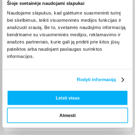
Šioje svetainėje naudojami slapukai
toomas n.
Patvirtintas pirkėjas
Naudojame slapukus, kad galėtume suasmeninti turinį
Ty­lu ir patogu. Greitas pristatymas.
bei skelbimus, teikti visuomeninės medijos funkcijas ir
analizuoti srautą. Be to, svetainės naudojimo informaciją
bendriname su visuomeninės medijos, reklamavimo ir
Neringa N.
analizės partneriais, kurie gali ją pridėti prie kitos jūsų
Patvirtintas pirkėjas
pateiktos arba naudojant paslaugas surinktos
viskas ok
informacijos.
Simonas B.
Patvirtintas pirkėjas
Rodyti informaciją
Naudoju LG televizoriui valdyti vietoj magic remote-labai patogu
Leisti visus
Audrius K.
Patvirtintas pirkėjas
Atmesti
Kokybiška pelė už gerą kainą. Pirkimo procesas greitas ir
paprastas,greitas pris ...