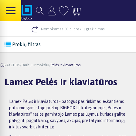
Nemokamas 30 d. prekių grąžinimas
Prekių filtras
/
AKCIJOS
/
Darbui ir mokslui
/
Pelės ir klaviatūros
Lamex Pelės ir klaviatūros
Lamex Pelės ir klaviatūros - patogus pasirinkimas ieškantiems
patikimo gamintojo prekių. BIGBOX.LT kategorijoje „Pelės ir
klaviatūros“ rasite gamintojo Lamex pasiūlymus, kuriuos galite
palyginti pagal kainą, savybes, akcijas, pristatymo informaciją
ir kitus svarbius kriterijus.