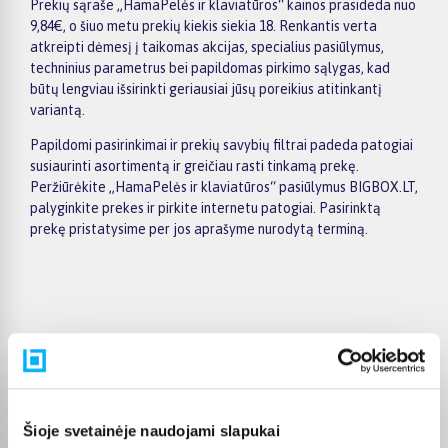
Prekių sąraše „HamaPelės ir klaviatūros“ kainos prasideda nuo
9,84€, o šiuo metu prekių kiekis siekia 18. Renkantis verta
atkreipti dėmesį į taikomas akcijas, specialius pasiūlymus,
techninius parametrus bei papildomas pirkimo sąlygas, kad
būtų lengviau išsirinkti geriausiai jūsų poreikius atitinkantį
variantą.
Papildomi pasirinkimai ir prekių savybių filtrai padeda patogiai
susiaurinti asortimentą ir greičiau rasti tinkamą prekę.
Peržiūrėkite „HamaPelės ir klaviatūros“ pasiūlymus BIGBOX.LT,
palyginkite prekes ir pirkite internetu patogiai. Pasirinktą
prekę pristatysime per jos aprašyme nurodytą terminą.
Pirkėjų atsiliepimai apie prekes
toomas n.
Patvirtintas pirkėjas
Šioje svetainėje naudojami slapukai