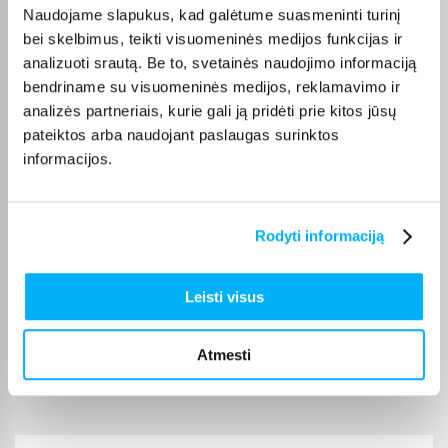
Ty­lu ir patogu. Greitas pristatymas.
Naudojame slapukus, kad galėtume suasmeninti turinį
bei skelbimus, teikti visuomeninės medijos funkcijas ir
analizuoti srautą. Be to, svetainės naudojimo informaciją
Neringa N.
bendriname su visuomeninės medijos, reklamavimo ir
Patvirtintas pirkėjas
analizės partneriais, kurie gali ją pridėti prie kitos jūsų
viskas ok
pateiktos arba naudojant paslaugas surinktos
informacijos.
Simonas B.
Patvirtintas pirkėjas
Naudoju LG televizoriui valdyti vietoj magic remote-labai patogu
Rodyti informaciją
Audrius K.
Leisti visus
Patvirtintas pirkėjas
Kokybiška pelė už gerą kainą. Pirkimo procesas greitas ir
Atmesti
paprastas,greitas pris ...