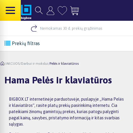
Nemokamas 30 d. prekių grąžinimas
Prekių filtras
/
AKCIJOS
/
Darbui ir mokslui
/
Pelės ir klaviatūros
Hama Pelės ir klaviatūros
BIGBOX.LT internetinėje parduotuvėje, puslapyje „Hama Pelės
ir klaviatūros“, rasite platų prekių pasirinkimą internetu. Čia
pateikiami žinomų gamintojų prekės, kurias patogu palyginti
pagal kainą, savybes, pristatymo informaciją ir kitas svarbias
sąlygas.