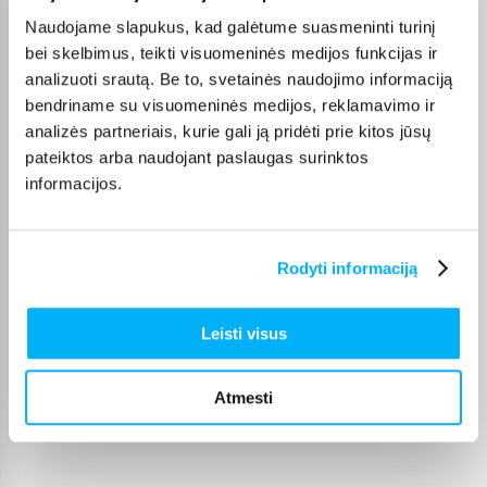
Naudojame slapukus, kad galėtume suasmeninti turinį
Ty­lu ir patogu. Greitas pristatymas.
bei skelbimus, teikti visuomeninės medijos funkcijas ir
analizuoti srautą. Be to, svetainės naudojimo informaciją
Neringa N.
bendriname su visuomeninės medijos, reklamavimo ir
Patvirtintas pirkėjas
analizės partneriais, kurie gali ją pridėti prie kitos jūsų
viskas ok
pateiktos arba naudojant paslaugas surinktos
informacijos.
Simonas B.
Patvirtintas pirkėjas
Rodyti informaciją
Naudoju LG televizoriui valdyti vietoj magic remote-labai patogu
Leisti visus
Audrius K.
Patvirtintas pirkėjas
Kokybiška pelė už gerą kainą. Pirkimo procesas greitas ir
Atmesti
paprastas,greitas pris ...