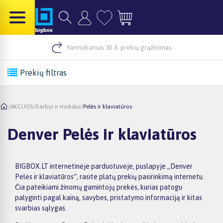
Nemokamas 30 d. prekių grąžinimas
Prekių filtras
/
AKCIJOS
/
Darbui ir mokslui
/
Pelės ir klaviatūros
Denver Pelės ir klaviatūros
BIGBOX.LT internetinėje parduotuvėje, puslapyje „Denver
Pelės ir klaviatūros“, rasite platų prekių pasirinkimą internetu.
Čia pateikiami žinomų gamintojų prekės, kurias patogu
palyginti pagal kainą, savybes, pristatymo informaciją ir kitas
svarbias sąlygas.