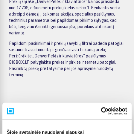
Prekių sąraše „DenverPelės ir klaviatūros“ kainos prasideda
nuo 17,70€, o šiuo metu prekių kiekis siekia 1. Renkantis verta
atkreipti dėmesį į taikomas akcijas, specialius pasiūlymus,
techninius parametrus bei papildomas pirkimo sąlygas, kad
būtų lengviau išsirinkti geriausiai jūsų poreikius atitinkantį
variantą.
Papildomi pasirinkimai ir prekių savybių filtrai padeda patogiai
susiaurinti asortimentą ir greičiau rasti tinkamą prekę.
Peržiūrėkite „DenverPelės ir klaviatūros“ pasiūlymus
BIGBOX.LT, palyginkite prekes ir pirkite internetu patogiai.
Pasirinktą prekę pristatysime per jos aprašyme nurodytą
terminą.
Pirkėjų atsiliepimai apie prekes
toomas n.
Šioje svetainėje naudojami slapukai
Patvirtintas pirkėjas