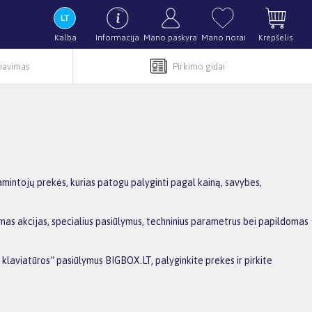
Kalba
Informacija
Mano paskyra
Mano norai
Krepšelis
rnavimas
Pirkimo gidai
amintojų prekės, kurias patogu palyginti pagal kainą, savybes,
omas akcijas, specialius pasiūlymus, techninius parametrus bei papildomas
r klaviatūros“ pasiūlymus BIGBOX.LT, palyginkite prekes ir pirkite