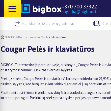
+370 700 33322
pagalba@bigbox.lt
Nemokamas 30 d. prekių grąžinimas
Greita
/
AKCIJOS
/
Darbui ir mokslui
/
Pelės ir klaviatūros
Cougar Pelės ir klaviatūros
BIGBOX.LT internetinėje parduotuvėje, puslapyje „Cougar Pelės ir klaviat
pristatymo informaciją ir kitas svarbias sąlygas.
Prekių sąraše „CougarPelės ir klaviatūros“ kainos prasideda nuo 29,91€, o
pirkimo sąlygas, kad būtų lengviau išsirinkti geriausiai jūsų poreikius atiti
Papildomi pasirinkimai ir prekių savybių filtrai padeda patogiai susiaurin
internetu patogiai. Pasirinktą prekę pristatysime per jos aprašyme nuro