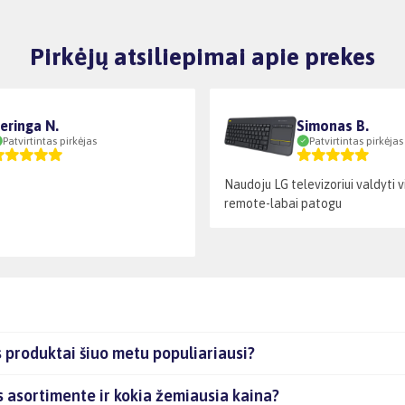
Pirkėjų atsiliepimai apie prekes
eringa N.
Simonas B.
Patvirtintas pirkėjas
Patvirtintas pirkėjas
Naudoju LG televizoriui valdyti 
remote-labai patogu
s produktai šiuo metu populiariausi?
s asortimente ir kokia žemiausia kaina?