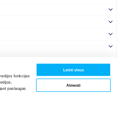
Leisti visus
edijos funkcijas
edijos,
Atmesti
ojant paslaugas