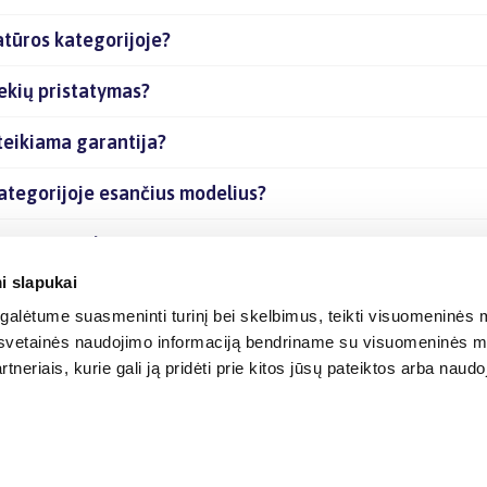
atūros kategorijoje?
rekių pristatymas?
teikiama garantija?
kategorijoje esančius modelius?
esančias prekes internetu?
i slapukai
alėtume suasmeninti turinį bei skelbimus, teikti visuomeninės m
o, svetainės naudojimo informaciją bendriname su visuomeninės m
tneriais, kurie gali ją pridėti prie kitos jūsų pateiktos arba naud
© 2012-
2026
BIGBOX.LT