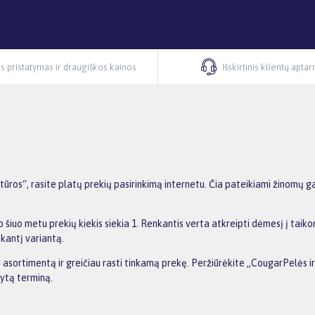
s pristatymas ir draugiškos kainos
Išskirtinis klientų apta
ūros“, rasite platų prekių pasirinkimą internetu. Čia pateikiami žinomų g
 šiuo metu prekių kiekis siekia 1. Renkantis verta atkreipti dėmesį į taik
nkantį variantą.
ti asortimentą ir greičiau rasti tinkamą prekę. Peržiūrėkite „CougarPelės i
dytą terminą.