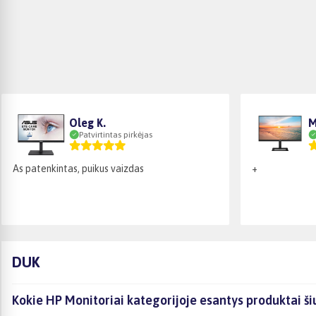
Oleg K.
M
Patvirtintas pirkėjas
As patenkintas, puikus vaizdas
+
DUK
Kokie HP Monitoriai kategorijoje esantys produktai ši