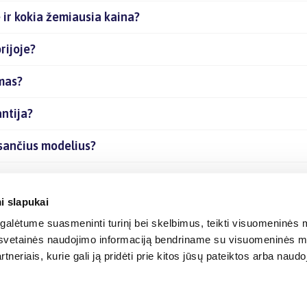
 ir kokia žemiausia kaina?
rijoje?
ymas?
ntija?
esančius modelius?
s internetu?
i slapukai
alėtume suasmeninti turinį bei skelbimus, teikti visuomeninės m
o, svetainės naudojimo informaciją bendriname su visuomeninės m
tneriais, kurie gali ją pridėti prie kitos jūsų pateiktos arba naud
© 2012-
2026
BIGBOX.LT