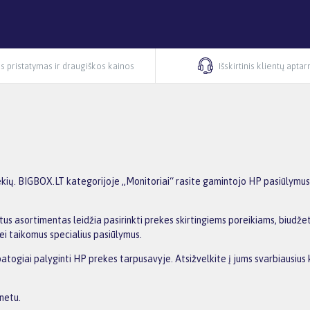
s pristatymas ir draugiškos kainos
Išskirtinis klientų apta
ių. BIGBOX.LT kategorijoje „Monitoriai“ rasite gamintojo HP pasiūlymus, k
us asortimentas leidžia pasirinkti prekes skirtingiems poreikiams, biudžetu
ei taikomus specialius pasiūlymus.
 patogiai palyginti HP prekes tarpusavyje. Atsižvelkite į jums svarbiausiu
netu.