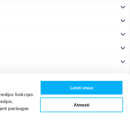
Leisti visus
edijos funkcijas
edijos,
Atmesti
ojant paslaugas