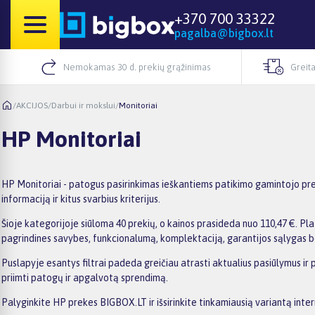
+370 700 33322
pagalba@bigbox.lt
Nemokamas 30 d. prekių grąžinimas
Greita
/
AKCIJOS
/
Darbui ir mokslui
/
Monitoriai
HP Monitoriai
HP Monitoriai - patogus pasirinkimas ieškantiems patikimo gamintojo prek
informaciją ir kitus svarbius kriterijus.
Šioje kategorijoje siūloma 40 prekių, o kainos prasideda nuo 110,47 €. Plat
pagrindines savybes, funkcionalumą, komplektaciją, garantijos sąlygas b
Puslapyje esantys filtrai padeda greičiau atrasti aktualius pasiūlymus ir
priimti patogų ir apgalvotą sprendimą.
Palyginkite HP prekes BIGBOX.LT ir išsirinkite tinkamiausią variantą inter