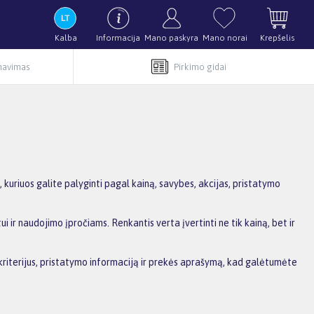
Kalba
Informacija
Mano paskyra
Mano norai
Krepšelis
rnavimas
Pirkimo gidai
uriuos galite palyginti pagal kainą, savybes, akcijas, pristatymo
i ir naudojimo įpročiams. Renkantis verta įvertinti ne tik kainą, bet ir
s kriterijus, pristatymo informaciją ir prekės aprašymą, kad galėtumėte