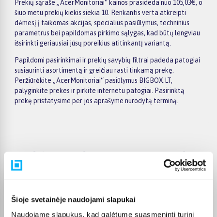
Prekių sąraše „AcerMonitoriai“ kainos prasideda nuo 105,03€, o
šiuo metu prekių kiekis siekia 10. Renkantis verta atkreipti
dėmesį į taikomas akcijas, specialius pasiūlymus, techninius
parametrus bei papildomas pirkimo sąlygas, kad būtų lengviau
išsirinkti geriausiai jūsų poreikius atitinkantį variantą.
Papildomi pasirinkimai ir prekių savybių filtrai padeda patogiai
susiaurinti asortimentą ir greičiau rasti tinkamą prekę.
Peržiūrėkite „AcerMonitoriai“ pasiūlymus BIGBOX.LT,
palyginkite prekes ir pirkite internetu patogiai. Pasirinktą
prekę pristatysime per jos aprašyme nurodytą terminą.
Pirkėjų atsiliepimai apie prekes
Oleg K.
Patvirtintas pirkėjas
Šioje svetainėje naudojami slapukai
As patenkintas, puikus vaizdas
Naudojame slapukus, kad galėtume suasmeninti turinį