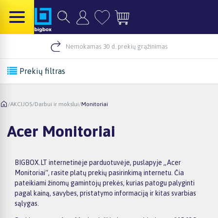
Nemokamas 30 d. prekių grąžinimas
Prekių filtras
/
AKCIJOS
/
Darbui ir mokslui
/
Monitoriai
Acer Monitoriai
BIGBOX.LT internetinėje parduotuvėje, puslapyje „Acer
Monitoriai“, rasite platų prekių pasirinkimą internetu. Čia
pateikiami žinomų gamintojų prekės, kurias patogu palyginti
pagal kainą, savybes, pristatymo informaciją ir kitas svarbias
sąlygas.