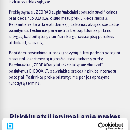
ir kitas svarbias sąlygas.
Prekių sąraše „ZEBRADaugiafunkciniai spausdintuvai“ kainos
prasideda nuo 323,01€, o šiuo metu prekių kiekis siekia 3.
Renkantis verta atkreipti dėmesį į taikomas akcijas, specialius
pasiūlymus, techninius parametrus bei papildomas pirkimo
sąlygas, kad būtų lengviau išsirinkti geriausiai jūsų poreikius
atitinkantį variantą.
Papildomi pasirinkimai ir prekių savybių filtrai padeda patogiai
susiaurinti asortimentą ir greičiau rasti tinkamą prekę.
Peržiūrėkite „ZEBRADaugiafunkciniai spausdintuvai“
pasiūlymus BIGBOX.LT, palyginkite prekes ir pirkite internetu
patogiai. Pasirinktą prekę pristatysime per jos aprašyme
nurodytą terminą.
Pirkėjų atsiliepimai apie prekes