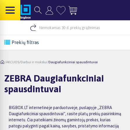
Nemokamas 30 d. prekių grąžinimas
Prekių filtras
/
AKCIJOS
/
Darbui ir mokslui
/
Daugiafunkciniai spausdintuvai
ZEBRA Daugiafunkciniai
spausdintuvai
BIGBOX.LT internetinėje parduotuvėje, puslapyje „ZEBRA
Daugiafunkciniai spausdintuvai“, rasite platų prekių pasirinkimą
internetu. Čia pateikiami žinomų gamintojų prekės, kurias
patogu palyginti pagal kainą, savybes, pristatymo informaciją