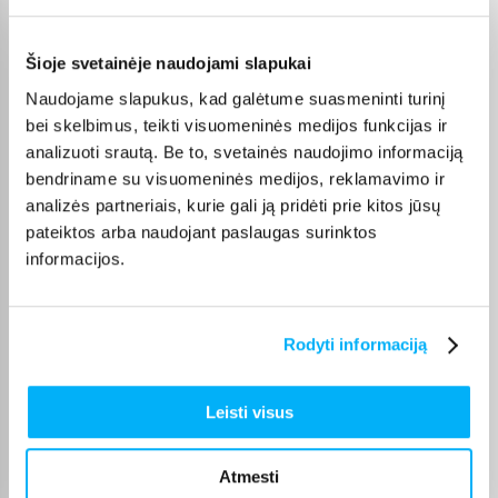
Roman S.
Patvirtintas pirkėjas
Šioje svetainėje naudojami slapukai
labai geras spausdintuvas
Naudojame slapukus, kad galėtume suasmeninti turinį
bei skelbimus, teikti visuomeninės medijos funkcijas ir
Loreta G.
analizuoti srautą. Be to, svetainės naudojimo informaciją
Patvirtintas pirkėjas
bendriname su visuomeninės medijos, reklamavimo ir
Esu patenkintas HP LaserJet Pro M234dw spausdintuvu. Spausdina
analizės partneriais, kurie gali ją pridėti prie kitos jūsų
greitai, tekstas ...
pateiktos arba naudojant paslaugas surinktos
informacijos.
Loreta G.
Patvirtintas pirkėjas
Esu labai patenkintas EPSON EcoTank ET-8550 spausdintuvu.
Rodyti informaciją
Spausdinimo kokybė tik ...
Leisti visus
Romualdas Z.
Patvirtintas pirkėjas
Atmesti
Excelent printer for home usage. Good quality. Easy to use, comfortable