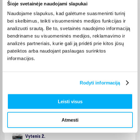
Šioje svetainėje naudojami slapukai
Naudojame slapukus, kad galėtume suasmeninti turinį
Loreta G.
bei skelbimus, teikti visuomeninės medijos funkcijas ir
Patvirtintas pirkėjas
analizuoti srautą. Be to, svetainės naudojimo informaciją
Esu patenkintas HP LaserJet Pro M234dw spausdintuvu. Spausdina
bendriname su visuomeninės medijos, reklamavimo ir
greitai, tekstas ...
analizės partneriais, kurie gali ją pridėti prie kitos jūsų
pateiktos arba naudojant paslaugas surinktos
Loreta G.
informacijos.
Patvirtintas pirkėjas
Esu labai patenkintas EPSON EcoTank ET-8550 spausdintuvu.
Spausdinimo kokybė tik ...
Rodyti informaciją
Romualdas Z.
Leisti visus
Patvirtintas pirkėjas
Excelent printer for home usage. Good quality. Easy to use, comfortable
in size ...
Atmesti
Vytenis Ž.