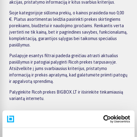
akcijas, pristatymo informaciją ir kitus svarbius kriterijus.
Šioje kategorijoje siūloma prekių, o kainos prasideda nuo 0,00
€. Platus asortimentas leidžia pasirinkti prekes skirtingiems
poreikiams, biudžetui ir naudojimo įpročiams. Renkantis verta
įvertinti ne tik kainą, bet ir pagrindines savybes, funkcionalumą,
komplektaciją, garantijos sąlygas bei taikomus specialius
pasiūlymus.
Puslapyje esantys filtrai padeda greičiau atrasti aktualius
pasiūlymus ir patogiai palyginti Ricoh prekes tarpusavyje.
Atsižvelkite į jums svarbiausius kriterijus, pristatymo
informaciją ir prekės aprašymą, kad galėtumėte priimti patogų
ir apgalvotą sprendimą.
Palyginkite Ricoh prekes BIGBOX.LT ir išsirinkite tinkamiausią
variantą internetu.
Pirkėjų atsiliepimai apie prekes