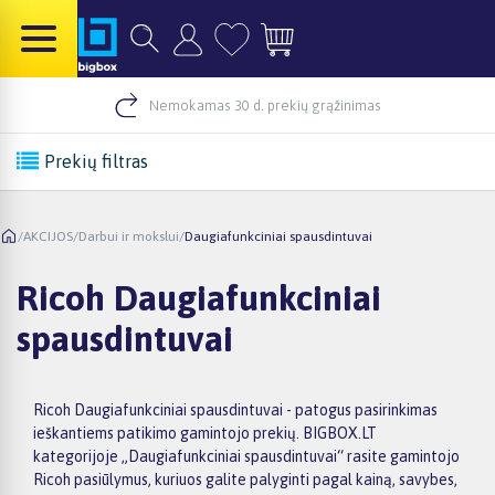
Nemokamas 30 d. prekių grąžinimas
Prekių filtras
/
AKCIJOS
/
Darbui ir mokslui
/
Daugiafunkciniai spausdintuvai
Ricoh Daugiafunkciniai
spausdintuvai
Ricoh Daugiafunkciniai spausdintuvai - patogus pasirinkimas
ieškantiems patikimo gamintojo prekių. BIGBOX.LT
kategorijoje „Daugiafunkciniai spausdintuvai“ rasite gamintojo
Ricoh pasiūlymus, kuriuos galite palyginti pagal kainą, savybes,