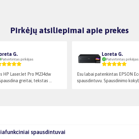
Pirkėjų atsiliepimai apie prekes
oreta G.
Loreta G.
Patvirtintas pirkėjas
Patvirtintas pirkėjas
as HP LaserJet Pro M234dw
Esu labai patenkintas EPSON E
pausdina greitai, tekstas ...
spausdintuvu. Spausdinimo kokybė 
iafunkciniai spausdintuvai