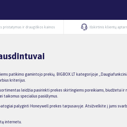
s pristatymas ir draugiškos kainos
Išskirtinis klientų apta
ausdintuvai
iems patikimo gamintojo prekių. BIGBOX.LT kategorijoje „Daugiafunkcinia
bius kriterijus.
ortimentas leidžia pasirinkti prekes skirtingiems poreikiams, biudžetui ir n
ei taikomus specialius pasiūlymus.
patogiai palyginti Honeywell prekes tarpusavyje. Atsižvelkite į jums svarb
tą internetu.