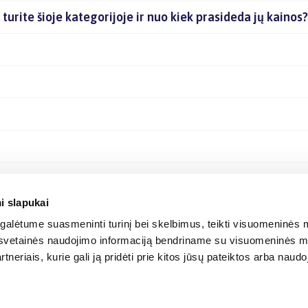
turite šioje kategorijoje ir nuo kiek prasideda jų kainos?
i slapukai
alėtume suasmeninti turinį bei skelbimus, teikti visuomeninės m
o, svetainės naudojimo informaciją bendriname su visuomeninės m
tneriais, kurie gali ją pridėti prie kitos jūsų pateiktos arba naud
© 2012-
2026
BIGBOX.LT