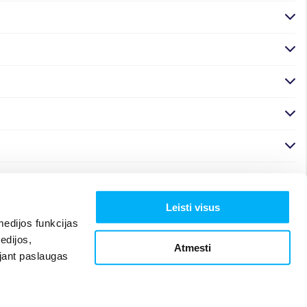
Leisti visus
edijos funkcijas
edijos,
Atmesti
ojant paslaugas