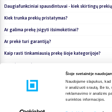
Daugiafunkciniai spausdintuvai - kiek skirtingų prekių 
Kiek trunka prekių pristatymas?
Ar galima prekę įsigyti išsimokėtinai?
Ar prekė turi garantiją?
Kaip rasti tinkamiausią prekę šioje kategorijoje?
Ar galima prekę atsiimti vietoje?
Šioje svetainėje naudojam
Naudojame slapukus, kad g
ir analizuoti srautą. Be t
reklamavimo ir analizės par
surinktos informacijos.