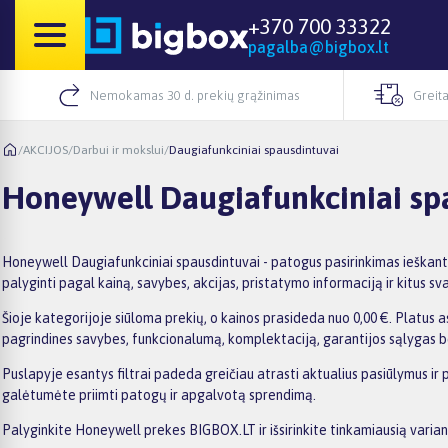
+370 700 33322
pagalba@bigbox.lt
Nemokamas 30 d. prekių grąžinimas
Greita
/
AKCIJOS
/
Darbui ir mokslui
/
Daugiafunkciniai spausdintuvai
Honeywell Daugiafunkciniai sp
Honeywell Daugiafunkciniai spausdintuvai - patogus pasirinkimas ieškant
palyginti pagal kainą, savybes, akcijas, pristatymo informaciją ir kitus svar
Šioje kategorijoje siūloma prekių, o kainos prasideda nuo 0,00 €. Platus as
pagrindines savybes, funkcionalumą, komplektaciją, garantijos sąlygas b
Puslapyje esantys filtrai padeda greičiau atrasti aktualius pasiūlymus ir 
galėtumėte priimti patogų ir apgalvotą sprendimą.
Palyginkite Honeywell prekes BIGBOX.LT ir išsirinkite tinkamiausią varian