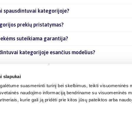
i spausdintuvai kategorijoje?
gorijos prekių pristatymas?
rekėms suteikiama garantija?
dintuvai kategorijoje esančius modelius?
gorijoje esančias prekes internetu?
i slapukai
alėtume suasmeninti turinį bei skelbimus, teikti visuomeninės m
o, svetainės naudojimo informaciją bendriname su visuomeninės m
tneriais, kurie gali ją pridėti prie kitos jūsų pateiktos arba naud
© 2012-
2026
BIGBOX.LT