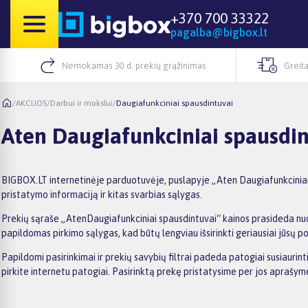
+370 700 33322
pagalba@bigbox.lt
Nemokamas 30 d. prekių grąžinimas
Greita
/
AKCIJOS
/
Darbui ir mokslui
/
Daugiafunkciniai spausdintuvai
Aten Daugiafunkciniai spausdin
BIGBOX.LT internetinėje parduotuvėje, puslapyje „Aten Daugiafunkciniai s
pristatymo informaciją ir kitas svarbias sąlygas.
Prekių sąraše „AtenDaugiafunkciniai spausdintuvai“ kainos prasideda nuo 2
papildomas pirkimo sąlygas, kad būtų lengviau išsirinkti geriausiai jūsų po
Papildomi pasirinkimai ir prekių savybių filtrai padeda patogiai susiauri
pirkite internetu patogiai. Pasirinktą prekę pristatysime per jos aprašy