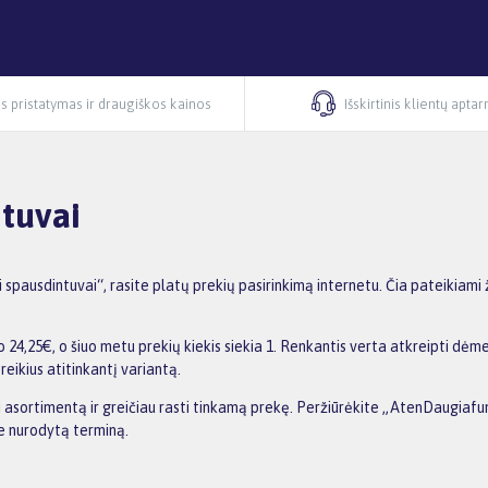
s pristatymas ir draugiškos kainos
Išskirtinis klientų apta
tuvai
pausdintuvai“, rasite platų prekių pasirinkimą internetu. Čia pateikiami
4,25€, o šiuo metu prekių kiekis siekia 1. Renkantis verta atkreipti dėmes
reikius atitinkantį variantą.
nti asortimentą ir greičiau rasti tinkamą prekę. Peržiūrėkite „AtenDaugiaf
me nurodytą terminą.