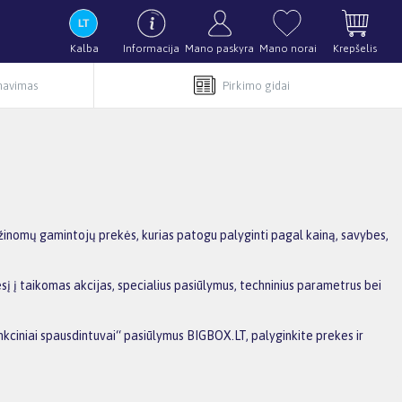
Kalba
Informacija
Mano paskyra
Mano norai
Krepšelis
rnavimas
Pirkimo gidai
 žinomų gamintojų prekės, kurias patogu palyginti pagal kainą, savybes,
į į taikomas akcijas, specialius pasiūlymus, techninius parametrus bei
unkciniai spausdintuvai“ pasiūlymus BIGBOX.LT, palyginkite prekes ir