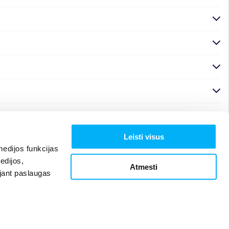
Leisti visus
edijos funkcijas
edijos,
Atmesti
ojant paslaugas