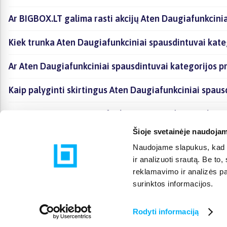
Ar BIGBOX.LT galima rasti akcijų Aten Daugiafunkcinia
Kiek trunka Aten Daugiafunkciniai spausdintuvai kate
Ar Aten Daugiafunkciniai spausdintuvai kategorijos p
Kaip palyginti skirtingus Aten Daugiafunkciniai spaus
Kaip įsigyti Aten Daugiafunkciniai spausdintuvai kate
Šioje svetainėje naudojam
Naudojame slapukus, kad g
ir analizuoti srautą. Be t
reklamavimo ir analizės par
surinktos informacijos.
Rodyti informaciją