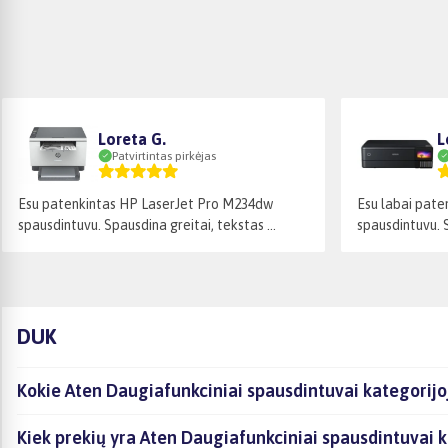
Loreta G.
L
Patvirtintas pirkėjas
Esu patenkintas HP LaserJet Pro M234dw
Esu labai pat
spausdintuvu. Spausdina greitai, tekstas ...
spausdintuvu. S
DUK
Kokie Aten Daugiafunkciniai spausdintuvai kategorijo
Kiek prekių yra Aten Daugiafunkciniai spausdintuvai k