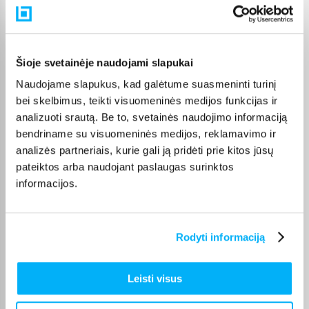
Pasirinktą prekę iš Electrolux gartraukių akcija kategorijos
pristatysime per nurodytą terminą. Jei patogiau užsakymą
atsiimti patiems, atitinkamai pažymėtas prekes galėsite
atsiimti BIGBOX.LT biure Veiverių g. 171, Kaune.
Šioje svetainėje naudojami slapukai
Naudojame slapukus, kad galėtume suasmeninti turinį
bei skelbimus, teikti visuomeninės medijos funkcijas ir
analizuoti srautą. Be to, svetainės naudojimo informaciją
Pirkėjų atsiliepimai apie prekes
bendriname su visuomeninės medijos, reklamavimo ir
analizės partneriais, kurie gali ją pridėti prie kitos jūsų
pateiktos arba naudojant paslaugas surinktos
Vytautas B.
Patvirtintas pirkėjas
informacijos.
Tylus gerai traukia rekomenduoju
Rodyti informaciją
Artūras K.
Patvirtintas pirkėjas
Leisti visus
Ačiū.