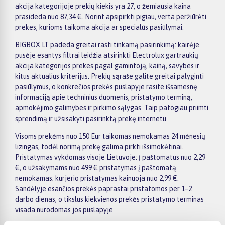
akcija kategorijoje prekių kiekis yra 27, o žemiausia kaina
prasideda nuo 87,34 €. Norint apsipirkti pigiau, verta peržiūrėti
prekes, kurioms taikoma akcija ar specialūs pasiūlymai.
BIGBOX.LT padeda greitai rasti tinkamą pasirinkimą: kairėje
pusėje esantys filtrai leidžia atsirinkti Electrolux gartraukių
akcija kategorijos prekes pagal gamintoją, kainą, savybes ir
kitus aktualius kriterijus. Prekių sąraše galite greitai palyginti
pasiūlymus, o konkrečios prekės puslapyje rasite išsamesnę
informaciją apie techninius duomenis, pristatymo terminą,
apmokėjimo galimybes ir pirkimo sąlygas. Taip patogiau priimti
sprendimą ir užsisakyti pasirinktą prekę internetu.
Visoms prekėms nuo 150 Eur taikomas nemokamas 24 mėnesių
lizingas, todėl norimą prekę galima pirkti išsimokėtinai.
Pristatymas vykdomas visoje Lietuvoje: į paštomatus nuo 2,29
€, o užsakymams nuo 499 € pristatymas į paštomatą
nemokamas; kurjerio pristatymas kainuoja nuo 2,99 €.
Sandėlyje esančios prekės paprastai pristatomos per 1–2
darbo dienas, o tikslus kiekvienos prekės pristatymo terminas
visada nurodomas jos puslapyje.