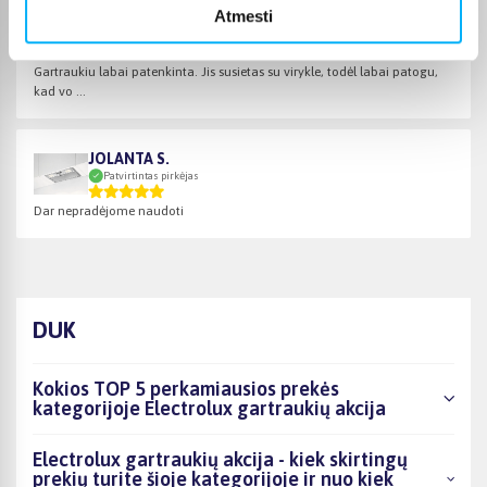
Atmesti
Ruslana A.
Patvirtintas pirkėjas
Gartraukiu labai patenkinta. Jis susietas su virykle, todėl labai patogu,
kad vo ...
JOLANTA S.
Patvirtintas pirkėjas
Dar nepradėjome naudoti
DUK
Kokios TOP 5 perkamiausios prekės
kategorijoje Electrolux gartraukių akcija
Electrolux gartraukių akcija - kiek skirtingų
prekių turite šioje kategorijoje ir nuo kiek