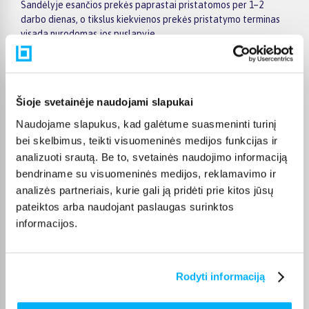
Sandėlyje esančios prekės paprastai pristatomos per 1–2
darbo dienas, o tikslus kiekvienos prekės pristatymo terminas
visada nurodomas jos puslapyje.
Pasirinktą prekę iš Electrolux skalbyklių ir džiovyklių akcija
kategorijos pristatysime per nurodytą terminą. Jei patogiau
užsakymą atsiimti patiems, atitinkamai pažymėtas prekes
galėsite atsiimti BIGBOX.LT biure Veiverių g. 171, Kaune.
Šioje svetainėje naudojami slapukai
Naudojame slapukus, kad galėtume suasmeninti turinį
bei skelbimus, teikti visuomeninės medijos funkcijas ir
analizuoti srautą. Be to, svetainės naudojimo informaciją
bendriname su visuomeninės medijos, reklamavimo ir
Pirkėjų atsiliepimai apie prekes
analizės partneriais, kurie gali ją pridėti prie kitos jūsų
pateiktos arba naudojant paslaugas surinktos
informacijos.
Antanas V.
Patvirtintas pirkėjas
Ok
Rodyti informaciją
Ramunė M.