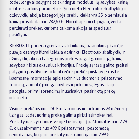
todėl lengvai palyginsite skirtingus modelius, jų savybes, kainą
ir kitus svarbius parametrus. Šiuo metu Electrolux skalbyklių ir
džiovyklių akcija kategorijoje prekių kiekis yra 35, o žemiausia
kaina prasideda nuo 282,63 €. Norint apsipirkti pigiau, verta
peržiūrėti prekes, kurioms taikoma akcija ar specialūs
pasiūlymai.
BIGBOX.LT padeda greitai rasti tinkamą pasirinkimą: kairėje
pusėje esantys filtrai leidžia atsirinkti Electrolux skalbyklių ir
džiovyklių akcija kategorijos prekes pagal gamintoją, kainą,
savybes ir kitus aktualius kriterijus. Prekių sąraše galite greitai
palyginti pasiūlymus, o konkrečios prekės puslapyje rasite
išsamesnę informaciją apie techninius duomenis, pristatymo
terminą, apmokėjimo galimybes ir pirkimo sąlygas. Taip
patogiau priimti sprendimą ir užsisakyti pasirinktą prekę
internetu.
Visoms prekėms nuo 150 Eur taikomas nemokamas 24 mėnesių
lizingas, todėl norimą prekę galima pirkti išsimokėtinai.
Pristatymas vykdomas visoje Lietuvoje: į paštomatus nuo 2,29
€, o užsakymams nuo 499 € pristatymas į paštomatą
nemokamas; kurjerio pristatymas kainuoja nuo 2,99 €.