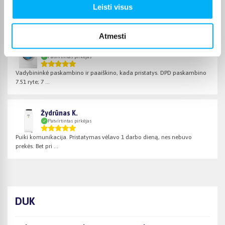
Patvirtintas pirkėjas
Leisti visus
Skalbimo mašina atkeliavo tokia, kokios ir tikėjomės. Gerai veikia.
Atmesti
Jelena K.
Patvirtintas pirkėjas
Vadybininkė paskambino ir paaiškino, kada pristatys. DPD paskambino
7.51 ryte; 7 ...
Žydrūnas K.
Patvirtintas pirkėjas
Puiki komunikacija. Pristatymas vėlavo 1 darbo dieną, nes nebuvo
prekės. Bet pri ...
DUK