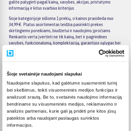
galite palyginti pagal kainą, savybes, akcijas, pristatymo
informaciją ir kitus svarbius kriterijus.
Šioje kategorijoje siūloma 1 prekių, o kainos prasideda nuo
34,99 €. Platus asortimentas leidžia pasirinkti prekes
skirtingiems poreikiams, biudžetui ir naudojimo įpročiams.
Renkantis verta įvertinti ne tik kainą, bet ir pagrindines
savybes, funkcionalumą, komplektaciją, garantijos sąlygas bei
taikomus specialius pasiūlymus.
Puslapyje esantys filtrai padeda greičiau atrasti aktualius
pasiūlymus ir patogiai palyginti Vileda prekes tarpusavyje.
Atsižvelkite į jums svarbiausius kriterijus, pristatymo
Šioje svetainėje naudojami slapukai
informaciją ir prekės aprašymą, kad galėtumėte priimti patogų
Naudojame slapukus, kad galėtume suasmeninti turinį
ir apgalvotą sprendimą.
bei skelbimus, teikti visuomeninės medijos funkcijas ir
Palyginkite Vileda prekes BIGBOX.LT ir išsirinkite tinkamiausią
analizuoti srautą. Be to, svetainės naudojimo informaciją
variantą internetu.
bendriname su visuomeninės medijos, reklamavimo ir
analizės partneriais, kurie gali ją pridėti prie kitos jūsų
pateiktos arba naudojant paslaugas surinktos
informacijos.
DUK