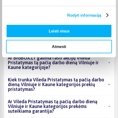
Kokie Vileda Pristatymas tą pačią darbo dieną
Rodyti informaciją
Vilniuje ir Kaune kategorijoje esantys
produktai šiuo metu populiariausi?
Leisti visus
Kiek prekių yra Vileda Pristatymas tą pačią
darbo dieną Vilniuje ir Kaune kategorijos
asortimente ir kokia žemiausia kaina?
Atmesti
Ar BIGBOX.LT galima rasti akcijų Vileda
Pristatymas tą pačią darbo dieną Vilniuje ir
Kaune kategorijoje?
Kiek trunka Vileda Pristatymas tą pačią darbo
dieną Vilniuje ir Kaune kategorijos prekių
pristatymas?
Ar Vileda Pristatymas tą pačią darbo dieną
Vilniuje ir Kaune kategorijos prekėms
suteikiama garantija?