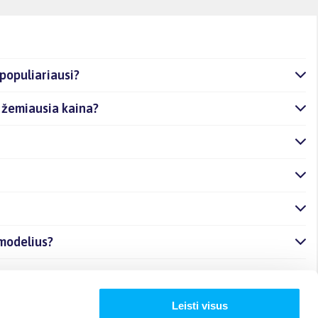
populiariausi?
a žemiausia kaina?
 modelius?
etu?
Leisti visus