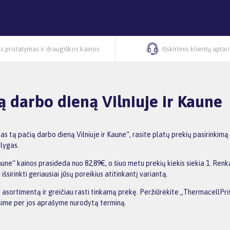
s pristatymas ir draugiškos kainos
Išskirtinis klientų apta
ą darbo dieną Vilniuje ir Kaune
tą pačią darbo dieną Vilniuje ir Kaune“, rasite platų prekių pasirinkimą
ąlygas.
ne“ kainos prasideda nuo 82,89€, o šiuo metu prekių kiekis siekia 1. Renka
irinkti geriausiai jūsų poreikius atitinkantį variantą.
nti asortimentą ir greičiau rasti tinkamą prekę. Peržiūrėkite „ThermacellP
tysime per jos aprašyme nurodytą terminą.