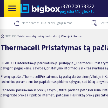
+370 700 33322
pagalba@bigbox.lt
Nemokamas 30 d. prekių grąžinimas
Greita
/
AKCIJOS
/
Pristatymas tą pačią darbo dieną Vilniuje ir Kaune
Thermacell Pristatymas tą pači
BIGBOX.LT internetinėje parduotuvėje, puslapyje „Thermacell Pristatymas 
palyginti pagal kainą, savybes, pristatymo informaciją ir kitas svarbias s
Prekių sąraše „ThermacellPristatymas tą pačią darbo dieną Vilniuje ir Kau
techninius parametrus bei papildomas pirkimo sąlygas, kad būtų lengviau išs
Papildomi pasirinkimai ir prekių savybių filtrai padeda patogiai susiauri
palyginkite prekes ir pirkite internetu patogiai. Pasirinktą prekę prista