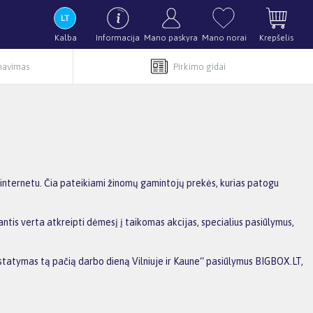
Kalba
Informacija
Mano paskyra
Mano norai
Krepšelis
rnavimas
Pirkimo gidai
 internetu. Čia pateikiami žinomų gamintojų prekės, kurias patogu
ntis verta atkreipti dėmesį į taikomas akcijas, specialius pasiūlymus,
ristatymas tą pačią darbo dieną Vilniuje ir Kaune“ pasiūlymus BIGBOX.LT,