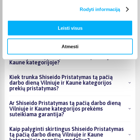
dieną Vilniuje ir Kaune kategorijoje esantys
Rodyti informaciją
produktai šiuo metu populiariausi?
Kiek prekių yra Shiseido Pristatymas tą pačią
Leisti visus
darbo dieną Vilniuje ir Kaune kategorijos
asortimente ir kokia žemiausia kaina?
Atmesti
Ar BIGBOX.LT galima rasti akcijų Shiseido
Pristatymas tą pačią darbo dieną Vilniuje ir
Kaune kategorijoje?
Kiek trunka Shiseido Pristatymas tą pačią
darbo dieną Vilniuje ir Kaune kategorijos
prekių pristatymas?
Ar Shiseido Pristatymas tą pačią darbo dieną
Vilniuje ir Kaune kategorijos prekėms
suteikiama garantija?
Kaip palyginti skirtingus Shiseido Pristatymas
tą pačią darbo dieną Vilniuje ir Kaune