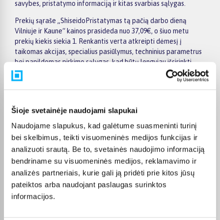
savybes, pristatymo informaciją ir kitas svarbias sąlygas.
Prekių sąraše „ShiseidoPristatymas tą pačią darbo dieną
Vilniuje ir Kaune“ kainos prasideda nuo 37,09€, o šiuo metu
prekių kiekis siekia 1. Renkantis verta atkreipti dėmesį į
taikomas akcijas, specialius pasiūlymus, techninius parametrus
bei papildomas pirkimo sąlygas, kad būtų lengviau išsirinkti
geriausiai jūsų poreikius atitinkantį variantą.
Papildomi pasirinkimai ir prekių savybių filtrai padeda patogiai
susiaurinti asortimentą ir greičiau rasti tinkamą prekę.
Šioje svetainėje naudojami slapukai
Peržiūrėkite „ShiseidoPristatymas tą pačią darbo dieną
Vilniuje ir Kaune“ pasiūlymus BIGBOX.LT, palyginkite prekes ir
Naudojame slapukus, kad galėtume suasmeninti turinį
pirkite internetu patogiai. Pasirinktą prekę pristatysime per jos
bei skelbimus, teikti visuomeninės medijos funkcijas ir
aprašyme nurodytą terminą.
analizuoti srautą. Be to, svetainės naudojimo informaciją
bendriname su visuomeninės medijos, reklamavimo ir
analizės partneriais, kurie gali ją pridėti prie kitos jūsų
pateiktos arba naudojant paslaugas surinktos
DUK
informacijos.
Kokie Shiseido Pristatymas tą pačią darbo