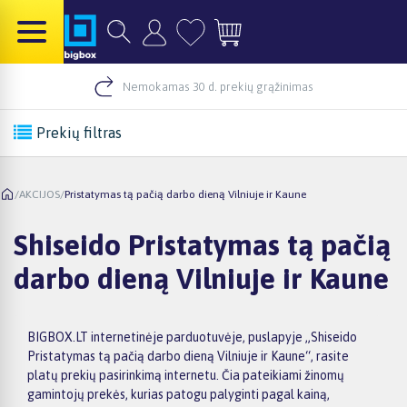
Nemokamas 30 d. prekių grąžinimas
Prekių filtras
/
AKCIJOS
/
Pristatymas tą pačią darbo dieną Vilniuje ir Kaune
Shiseido Pristatymas tą pačią
darbo dieną Vilniuje ir Kaune
BIGBOX.LT internetinėje parduotuvėje, puslapyje „Shiseido
Pristatymas tą pačią darbo dieną Vilniuje ir Kaune“, rasite
platų prekių pasirinkimą internetu. Čia pateikiami žinomų
gamintojų prekės, kurias patogu palyginti pagal kainą,