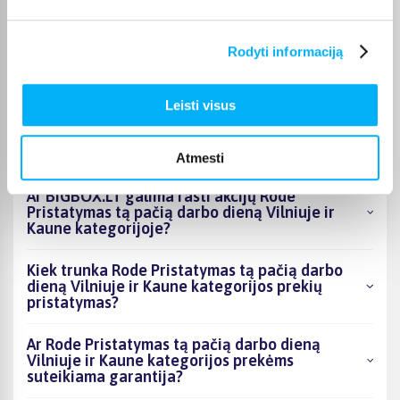
Kokie Rode Pristatymas tą pačią darbo dieną
Rodyti informaciją
Vilniuje ir Kaune kategorijoje esantys
produktai šiuo metu populiariausi?
Leisti visus
Kiek prekių yra Rode Pristatymas tą pačią
darbo dieną Vilniuje ir Kaune kategorijos
asortimente ir kokia žemiausia kaina?
Atmesti
Ar BIGBOX.LT galima rasti akcijų Rode
Pristatymas tą pačią darbo dieną Vilniuje ir
Kaune kategorijoje?
Kiek trunka Rode Pristatymas tą pačią darbo
dieną Vilniuje ir Kaune kategorijos prekių
pristatymas?
Ar Rode Pristatymas tą pačią darbo dieną
Vilniuje ir Kaune kategorijos prekėms
suteikiama garantija?