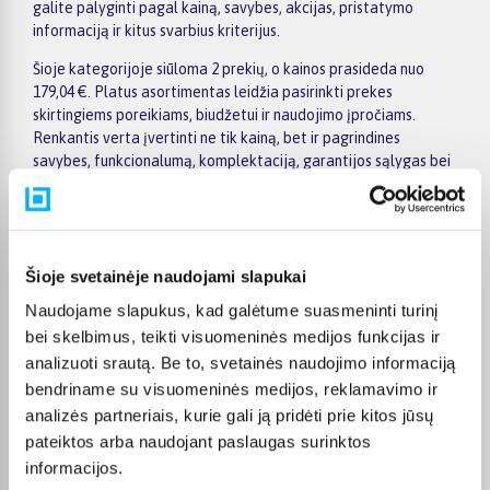
galite palyginti pagal kainą, savybes, akcijas, pristatymo
informaciją ir kitus svarbius kriterijus.
Šioje kategorijoje siūloma 2 prekių, o kainos prasideda nuo
179,04 €. Platus asortimentas leidžia pasirinkti prekes
skirtingiems poreikiams, biudžetui ir naudojimo įpročiams.
Renkantis verta įvertinti ne tik kainą, bet ir pagrindines
savybes, funkcionalumą, komplektaciją, garantijos sąlygas bei
taikomus specialius pasiūlymus.
Puslapyje esantys filtrai padeda greičiau atrasti aktualius
pasiūlymus ir patogiai palyginti Rode prekes tarpusavyje.
Atsižvelkite į jums svarbiausius kriterijus, pristatymo
Šioje svetainėje naudojami slapukai
informaciją ir prekės aprašymą, kad galėtumėte priimti patogų
Naudojame slapukus, kad galėtume suasmeninti turinį
ir apgalvotą sprendimą.
bei skelbimus, teikti visuomeninės medijos funkcijas ir
Palyginkite Rode prekes BIGBOX.LT ir išsirinkite tinkamiausią
analizuoti srautą. Be to, svetainės naudojimo informaciją
variantą internetu.
bendriname su visuomeninės medijos, reklamavimo ir
analizės partneriais, kurie gali ją pridėti prie kitos jūsų
pateiktos arba naudojant paslaugas surinktos
informacijos.
DUK