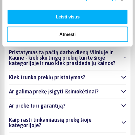
DUK
Leisti visus
Kokios TOP 5 perkamiausios prekės
kategorijoje Pristatymas tą pačią darbo dieną
Atmesti
Vilniuje ir Kaune
Pristatymas tą pačią darbo dieną Vilniuje ir
Kaune - kiek skirtingų prekių turite šioje
kategorijoje ir nuo kiek prasideda jų kainos?
Kiek trunka prekių pristatymas?
Ar galima prekę įsigyti išsimokėtinai?
Ar prekė turi garantiją?
Kaip rasti tinkamiausią prekę šioje
kategorijoje?