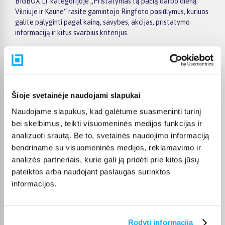
BIGBOX.LT kategorijoje „Pristatymas tą pačią darbo dieną
Vilniuje ir Kaune“ rasite gamintojo Ringfoto pasiūlymus, kuriuos
galite palyginti pagal kainą, savybes, akcijas, pristatymo
informaciją ir kitus svarbius kriterijus.
Šioje kategorijoje siūloma prekių, o kainos prasideda nuo 0,00
€. Platus asortimentas leidžia pasirinkti prekes skirtingiems
poreikiams, biudžetui ir naudojimo įpročiams. Renkantis verta
įvertinti ne tik kainą, bet ir pagrindines savybes, funkcionalumą,
komplektaciją, garantijos sąlygas bei taikomus specialius
Šioje svetainėje naudojami slapukai
pasiūlymus.
Naudojame slapukus, kad galėtume suasmeninti turinį
Puslapyje esantys filtrai padeda greičiau atrasti aktualius
bei skelbimus, teikti visuomeninės medijos funkcijas ir
pasiūlymus ir patogiai palyginti Ringfoto prekes tarpusavyje.
analizuoti srautą. Be to, svetainės naudojimo informaciją
Atsižvelkite į jums svarbiausius kriterijus, pristatymo
bendriname su visuomeninės medijos, reklamavimo ir
informaciją ir prekės aprašymą, kad galėtumėte priimti patogų
analizės partneriais, kurie gali ją pridėti prie kitos jūsų
ir apgalvotą sprendimą.
pateiktos arba naudojant paslaugas surinktos
Palyginkite Ringfoto prekes BIGBOX.LT ir išsirinkite
informacijos.
tinkamiausią variantą internetu.
Rodyti informaciją