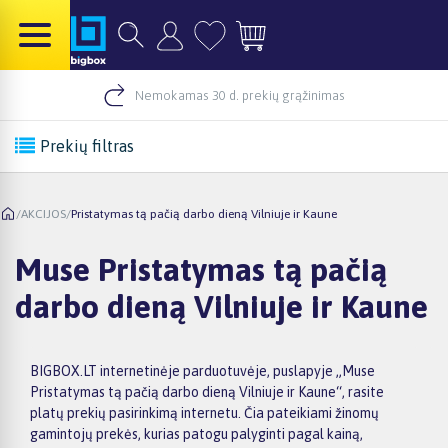
Nemokamas 30 d. prekių grąžinimas
Prekių filtras
/
AKCIJOS
/
Pristatymas tą pačią darbo dieną Vilniuje ir Kaune
Muse Pristatymas tą pačią
darbo dieną Vilniuje ir Kaune
BIGBOX.LT internetinėje parduotuvėje, puslapyje „Muse
Pristatymas tą pačią darbo dieną Vilniuje ir Kaune“, rasite
platų prekių pasirinkimą internetu. Čia pateikiami žinomų
gamintojų prekės, kurias patogu palyginti pagal kainą,