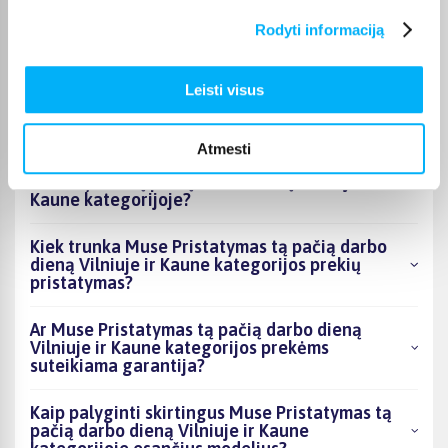
Vilniuje ir Kaune kategorijoje esantys
Rodyti informaciją
produktai šiuo metu populiariausi?
Kiek prekių yra Muse Pristatymas tą pačią
Leisti visus
darbo dieną Vilniuje ir Kaune kategorijos
asortimente ir kokia žemiausia kaina?
Atmesti
Ar BIGBOX.LT galima rasti akcijų Muse
Pristatymas tą pačią darbo dieną Vilniuje ir
Kaune kategorijoje?
Kiek trunka Muse Pristatymas tą pačią darbo
dieną Vilniuje ir Kaune kategorijos prekių
pristatymas?
Ar Muse Pristatymas tą pačią darbo dieną
Vilniuje ir Kaune kategorijos prekėms
suteikiama garantija?
Kaip palyginti skirtingus Muse Pristatymas tą
pačią darbo dieną Vilniuje ir Kaune