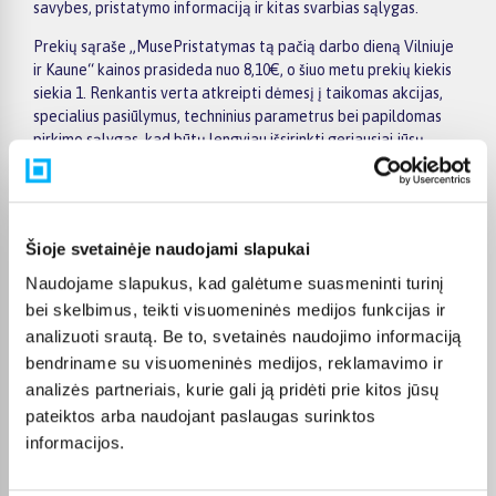
savybes, pristatymo informaciją ir kitas svarbias sąlygas.
Prekių sąraše „MusePristatymas tą pačią darbo dieną Vilniuje
ir Kaune“ kainos prasideda nuo 8,10€, o šiuo metu prekių kiekis
siekia 1. Renkantis verta atkreipti dėmesį į taikomas akcijas,
specialius pasiūlymus, techninius parametrus bei papildomas
pirkimo sąlygas, kad būtų lengviau išsirinkti geriausiai jūsų
poreikius atitinkantį variantą.
Papildomi pasirinkimai ir prekių savybių filtrai padeda patogiai
susiaurinti asortimentą ir greičiau rasti tinkamą prekę.
Šioje svetainėje naudojami slapukai
Peržiūrėkite „MusePristatymas tą pačią darbo dieną Vilniuje ir
Kaune“ pasiūlymus BIGBOX.LT, palyginkite prekes ir pirkite
Naudojame slapukus, kad galėtume suasmeninti turinį
internetu patogiai. Pasirinktą prekę pristatysime per jos
bei skelbimus, teikti visuomeninės medijos funkcijas ir
aprašyme nurodytą terminą.
analizuoti srautą. Be to, svetainės naudojimo informaciją
bendriname su visuomeninės medijos, reklamavimo ir
analizės partneriais, kurie gali ją pridėti prie kitos jūsų
pateiktos arba naudojant paslaugas surinktos
DUK
informacijos.
Kokie Muse Pristatymas tą pačią darbo dieną