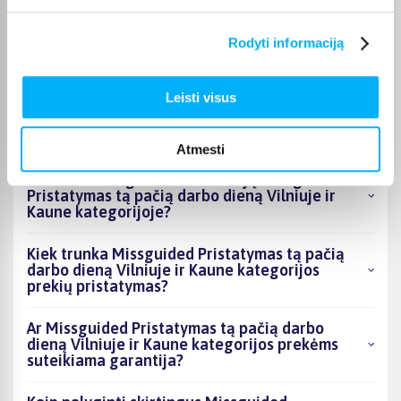
Kokie Missguided Pristatymas tą pačią darbo
Rodyti informaciją
dieną Vilniuje ir Kaune kategorijoje esantys
produktai šiuo metu populiariausi?
Leisti visus
Kiek prekių yra Missguided Pristatymas tą
pačią darbo dieną Vilniuje ir Kaune kategorijos
asortimente ir kokia žemiausia kaina?
Atmesti
Ar BIGBOX.LT galima rasti akcijų Missguided
Pristatymas tą pačią darbo dieną Vilniuje ir
Kaune kategorijoje?
Kiek trunka Missguided Pristatymas tą pačią
darbo dieną Vilniuje ir Kaune kategorijos
prekių pristatymas?
Ar Missguided Pristatymas tą pačią darbo
dieną Vilniuje ir Kaune kategorijos prekėms
suteikiama garantija?