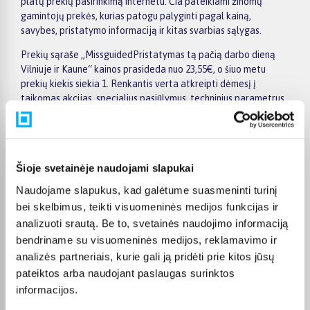
platų prekių pasirinkimą internetu. Čia pateikiami žinomų
gamintojų prekės, kurias patogu palyginti pagal kainą,
savybes, pristatymo informaciją ir kitas svarbias sąlygas.
Prekių sąraše „MissguidedPristatymas tą pačią darbo dieną
Vilniuje ir Kaune“ kainos prasideda nuo 23,55€, o šiuo metu
prekių kiekis siekia 1. Renkantis verta atkreipti dėmesį į
taikomas akcijas, specialius pasiūlymus, techninius parametrus
bei papildomas pirkimo sąlygas, kad būtų lengviau išsirinkti
geriausiai jūsų poreikius atitinkantį variantą.
Papildomi pasirinkimai ir prekių savybių filtrai padeda patogiai
susiaurinti asortimentą ir greičiau rasti tinkamą prekę.
Šioje svetainėje naudojami slapukai
Peržiūrėkite „MissguidedPristatymas tą pačią darbo dieną
Naudojame slapukus, kad galėtume suasmeninti turinį
Vilniuje ir Kaune“ pasiūlymus BIGBOX.LT, palyginkite prekes ir
bei skelbimus, teikti visuomeninės medijos funkcijas ir
pirkite internetu patogiai. Pasirinktą prekę pristatysime per jos
analizuoti srautą. Be to, svetainės naudojimo informaciją
aprašyme nurodytą terminą.
bendriname su visuomeninės medijos, reklamavimo ir
analizės partneriais, kurie gali ją pridėti prie kitos jūsų
pateiktos arba naudojant paslaugas surinktos
informacijos.
DUK