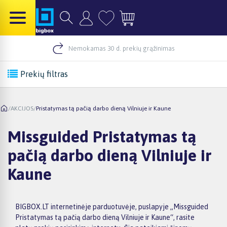
Nemokamas 30 d. prekių grąžinimas
Prekių filtras
/
AKCIJOS
/
Pristatymas tą pačią darbo dieną Vilniuje ir Kaune
Missguided Pristatymas tą
pačią darbo dieną Vilniuje ir
Kaune
BIGBOX.LT internetinėje parduotuvėje, puslapyje „Missguided
Pristatymas tą pačią darbo dieną Vilniuje ir Kaune“, rasite