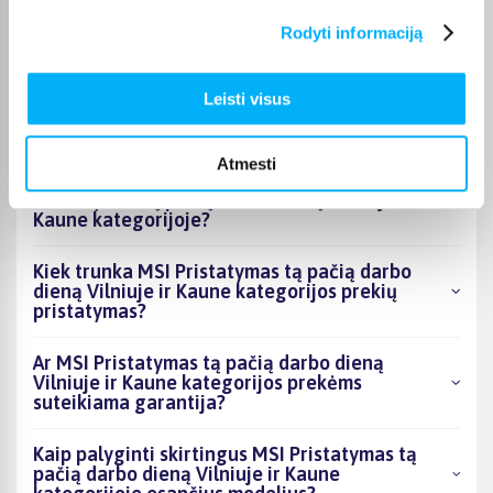
Vilniuje ir Kaune kategorijoje esantys
Rodyti informaciją
produktai šiuo metu populiariausi?
Kiek prekių yra MSI Pristatymas tą pačią darbo
Leisti visus
dieną Vilniuje ir Kaune kategorijos asortimente
ir kokia žemiausia kaina?
Atmesti
Ar BIGBOX.LT galima rasti akcijų MSI
Pristatymas tą pačią darbo dieną Vilniuje ir
Kaune kategorijoje?
Kiek trunka MSI Pristatymas tą pačią darbo
dieną Vilniuje ir Kaune kategorijos prekių
pristatymas?
Ar MSI Pristatymas tą pačią darbo dieną
Vilniuje ir Kaune kategorijos prekėms
suteikiama garantija?
Kaip palyginti skirtingus MSI Pristatymas tą
pačią darbo dieną Vilniuje ir Kaune