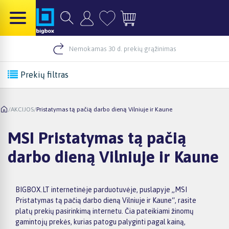
Nemokamas 30 d. prekių grąžinimas
Prekių filtras
/
AKCIJOS
/
Pristatymas tą pačią darbo dieną Vilniuje ir Kaune
MSI Pristatymas tą pačią
darbo dieną Vilniuje ir Kaune
BIGBOX.LT internetinėje parduotuvėje, puslapyje „MSI
Pristatymas tą pačią darbo dieną Vilniuje ir Kaune“, rasite
platų prekių pasirinkimą internetu. Čia pateikiami žinomų
gamintojų prekės, kurias patogu palyginti pagal kainą,