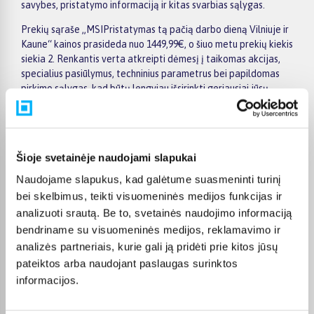
savybes, pristatymo informaciją ir kitas svarbias sąlygas.
Prekių sąraše „MSIPristatymas tą pačią darbo dieną Vilniuje ir
Kaune“ kainos prasideda nuo 1449,99€, o šiuo metu prekių kiekis
siekia 2. Renkantis verta atkreipti dėmesį į taikomas akcijas,
specialius pasiūlymus, techninius parametrus bei papildomas
pirkimo sąlygas, kad būtų lengviau išsirinkti geriausiai jūsų
poreikius atitinkantį variantą.
Papildomi pasirinkimai ir prekių savybių filtrai padeda patogiai
susiaurinti asortimentą ir greičiau rasti tinkamą prekę.
Šioje svetainėje naudojami slapukai
Peržiūrėkite „MSIPristatymas tą pačią darbo dieną Vilniuje ir
Kaune“ pasiūlymus BIGBOX.LT, palyginkite prekes ir pirkite
Naudojame slapukus, kad galėtume suasmeninti turinį
internetu patogiai. Pasirinktą prekę pristatysime per jos
bei skelbimus, teikti visuomeninės medijos funkcijas ir
aprašyme nurodytą terminą.
analizuoti srautą. Be to, svetainės naudojimo informaciją
bendriname su visuomeninės medijos, reklamavimo ir
analizės partneriais, kurie gali ją pridėti prie kitos jūsų
pateiktos arba naudojant paslaugas surinktos
DUK
informacijos.
Kokie MSI Pristatymas tą pačią darbo dieną