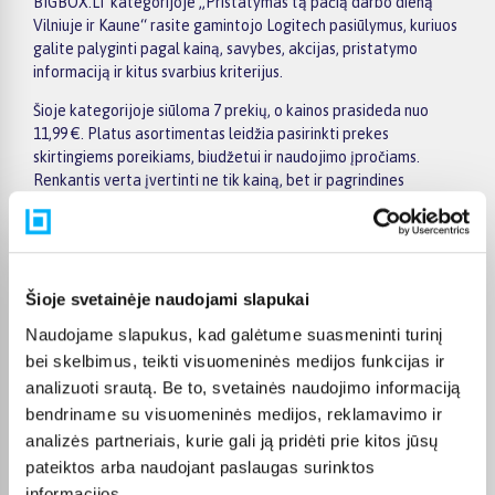
BIGBOX.LT kategorijoje „Pristatymas tą pačią darbo dieną
Vilniuje ir Kaune“ rasite gamintojo Logitech pasiūlymus, kuriuos
galite palyginti pagal kainą, savybes, akcijas, pristatymo
informaciją ir kitus svarbius kriterijus.
Šioje kategorijoje siūloma 7 prekių, o kainos prasideda nuo
11,99 €. Platus asortimentas leidžia pasirinkti prekes
skirtingiems poreikiams, biudžetui ir naudojimo įpročiams.
Renkantis verta įvertinti ne tik kainą, bet ir pagrindines
savybes, funkcionalumą, komplektaciją, garantijos sąlygas bei
taikomus specialius pasiūlymus.
Puslapyje esantys filtrai padeda greičiau atrasti aktualius
pasiūlymus ir patogiai palyginti Logitech prekes tarpusavyje.
Šioje svetainėje naudojami slapukai
Atsižvelkite į jums svarbiausius kriterijus, pristatymo
Naudojame slapukus, kad galėtume suasmeninti turinį
informaciją ir prekės aprašymą, kad galėtumėte priimti patogų
ir apgalvotą sprendimą.
bei skelbimus, teikti visuomeninės medijos funkcijas ir
analizuoti srautą. Be to, svetainės naudojimo informaciją
Palyginkite Logitech prekes BIGBOX.LT ir išsirinkite
bendriname su visuomeninės medijos, reklamavimo ir
tinkamiausią variantą internetu.
analizės partneriais, kurie gali ją pridėti prie kitos jūsų
pateiktos arba naudojant paslaugas surinktos
informacijos.