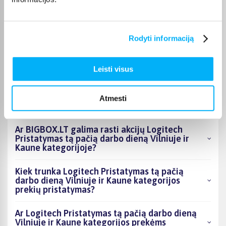
DUK
Rodyti informaciją
Kokie Logitech Pristatymas tą pačią darbo
dieną Vilniuje ir Kaune kategorijoje esantys
produktai šiuo metu populiariausi?
Leisti visus
Kiek prekių yra Logitech Pristatymas tą pačią
darbo dieną Vilniuje ir Kaune kategorijos
Atmesti
asortimente ir kokia žemiausia kaina?
Ar BIGBOX.LT galima rasti akcijų Logitech
Pristatymas tą pačią darbo dieną Vilniuje ir
Kaune kategorijoje?
Kiek trunka Logitech Pristatymas tą pačią
darbo dieną Vilniuje ir Kaune kategorijos
prekių pristatymas?
Ar Logitech Pristatymas tą pačią darbo dieną
Vilniuje ir Kaune kategorijos prekėms