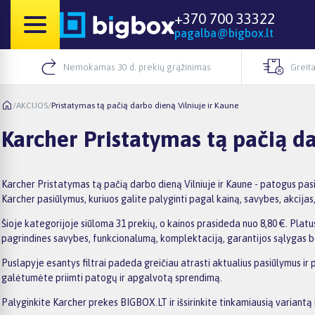
+370 700 33322
pagalba@bigbox.lt
Nemokamas 30 d. prekių grąžinimas
Greita
/
AKCIJOS
/
Pristatymas tą pačią darbo dieną Vilniuje ir Kaune
Karcher Pristatymas tą pačią da
Karcher Pristatymas tą pačią darbo dieną Vilniuje ir Kaune - patogus pas
Karcher pasiūlymus, kuriuos galite palyginti pagal kainą, savybes, akcijas, 
Šioje kategorijoje siūloma 31 prekių, o kainos prasideda nuo 8,80 €. Platus
pagrindines savybes, funkcionalumą, komplektaciją, garantijos sąlygas b
Puslapyje esantys filtrai padeda greičiau atrasti aktualius pasiūlymus ir 
galėtumėte priimti patogų ir apgalvotą sprendimą.
Palyginkite Karcher prekes BIGBOX.LT ir išsirinkite tinkamiausią variantą 