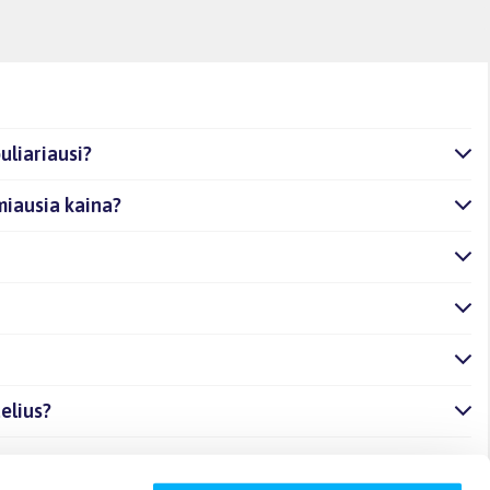
uliariausi?
miausia kaina?
elius?
?