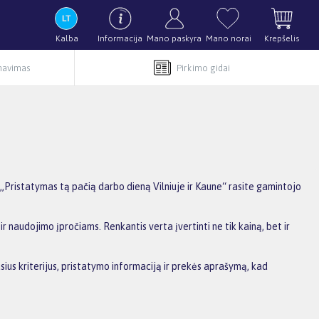
Kalba
Informacija
Mano paskyra
Mano norai
Krepšelis
rnavimas
Pirkimo gidai
„Pristatymas tą pačią darbo dieną Vilniuje ir Kaune“ rasite gamintojo
r naudojimo įpročiams. Renkantis verta įvertinti ne tik kainą, bet ir
sius kriterijus, pristatymo informaciją ir prekės aprašymą, kad