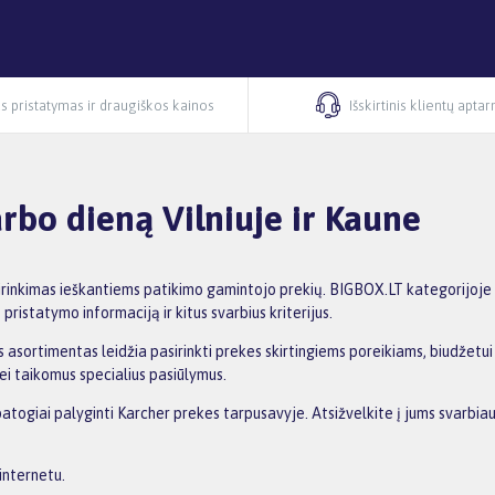
s pristatymas ir draugiškos kainos
Išskirtinis klientų apta
rbo dieną Vilniuje ir Kaune
irinkimas ieškantiems patikimo gamintojo prekių. BIGBOX.LT kategorijoje 
pristatymo informaciją ir kitus svarbius kriterijus.
 asortimentas leidžia pasirinkti prekes skirtingiems poreikiams, biudžetui i
ei taikomus specialius pasiūlymus.
patogiai palyginti Karcher prekes tarpusavyje. Atsižvelkite į jums svarbiau
internetu.