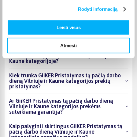
Vilniuje ir Kaune kategorijoje esantys
Rodyti informaciją
produktai šiuo metu populiariausi?
Kiek prekių yra GiiKER Pristatymas tą pačią
Leisti visus
darbo dieną Vilniuje ir Kaune kategorijos
asortimente ir kokia žemiausia kaina?
Atmesti
Ar BIGBOX.LT galima rasti akcijų GiiKER
Pristatymas tą pačią darbo dieną Vilniuje ir
Kaune kategorijoje?
Kiek trunka GiiKER Pristatymas tą pačią darbo
dieną Vilniuje ir Kaune kategorijos prekių
pristatymas?
Ar GiiKER Pristatymas tą pačią darbo dieną
Vilniuje ir Kaune kategorijos prekėms
suteikiama garantija?
Kaip palyginti skirtingus GiiKER Pristatymas tą
pačią darbo dieną Vilniuje ir Kaune