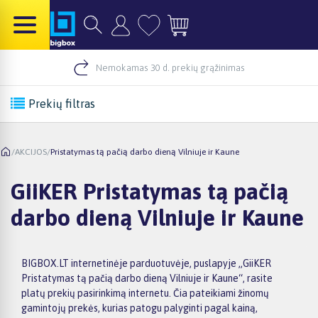
Nemokamas 30 d. prekių grąžinimas
Prekių filtras
/
AKCIJOS
/
Pristatymas tą pačią darbo dieną Vilniuje ir Kaune
GiiKER Pristatymas tą pačią
darbo dieną Vilniuje ir Kaune
BIGBOX.LT internetinėje parduotuvėje, puslapyje „GiiKER
Pristatymas tą pačią darbo dieną Vilniuje ir Kaune“, rasite
platų prekių pasirinkimą internetu. Čia pateikiami žinomų
gamintojų prekės, kurias patogu palyginti pagal kainą,