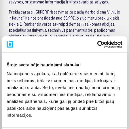
savybes, pristatymo informaciją ir kitas svarbias sąlygas.
Prekių sąraše „GiiKERPristatymas tą pačią darbo dieną Vilniuje
ir Kaune“ kainos prasideda nuo 50,99€, o šiuo metu prekių kiekis
siekia 1. Renkantis verta atkreipti dėmesį į taikomas akcijas,
specialius pasiūlymus, techninius parametrus bei papildomas
pirkimo sąlygas, kad būtų lengviau išsirinkti geriausiai jūsų
poreikius atitinkantį variantą.
Papildomi pasirinkimai ir prekių savybių filtrai padeda patogiai
susiaurinti asortimentą ir greičiau rasti tinkamą prekę.
Šioje svetainėje naudojami slapukai
Peržiūrėkite „GiiKERPristatymas tą pačią darbo dieną Vilniuje
ir Kaune“ pasiūlymus BIGBOX.LT, palyginkite prekes ir pirkite
Naudojame slapukus, kad galėtume suasmeninti turinį
internetu patogiai. Pasirinktą prekę pristatysime per jos
bei skelbimus, teikti visuomeninės medijos funkcijas ir
aprašyme nurodytą terminą.
analizuoti srautą. Be to, svetainės naudojimo informaciją
bendriname su visuomeninės medijos, reklamavimo ir
analizės partneriais, kurie gali ją pridėti prie kitos jūsų
pateiktos arba naudojant paslaugas surinktos
DUK
informacijos.
Kokie GiiKER Pristatymas tą pačią darbo dieną