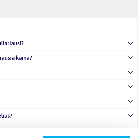
liariausi?
miausia kaina?
elius?