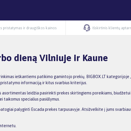
s pristatymas ir draugiškos kainos
Išskirtinis klientų apta
bo dieną Vilniuje ir Kaune
irinkimas ieškantiems patikimo gamintojo prekių. BIGBOX.LT kategorijoje „
ristatymo informaciją ir kitus svarbius kriterijus.
 asortimentas leidžia pasirinkti prekes skirtingiems poreikiams, biudžetui i
ei taikomus specialius pasiūlymus.
patogiai palyginti Escada prekes tarpusavyje. Atsižvelkite į jums svarbiau
internetu.