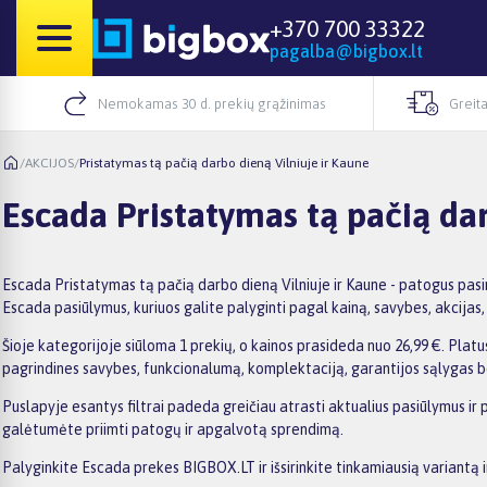
+370 700 33322
pagalba@bigbox.lt
Nemokamas 30 d. prekių grąžinimas
Greita
/
AKCIJOS
/
Pristatymas tą pačią darbo dieną Vilniuje ir Kaune
Escada Pristatymas tą pačią dar
Escada Pristatymas tą pačią darbo dieną Vilniuje ir Kaune - patogus pas
Escada pasiūlymus, kuriuos galite palyginti pagal kainą, savybes, akcijas, p
Šioje kategorijoje siūloma 1 prekių, o kainos prasideda nuo 26,99 €. Platus
pagrindines savybes, funkcionalumą, komplektaciją, garantijos sąlygas b
Puslapyje esantys filtrai padeda greičiau atrasti aktualius pasiūlymus ir 
galėtumėte priimti patogų ir apgalvotą sprendimą.
Palyginkite Escada prekes BIGBOX.LT ir išsirinkite tinkamiausią variantą 