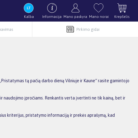
Kalba
Informacija
Mano paskyra
Mano norai
Krepšelis
rnavimas
Pirkimo gidai
Pristatymas tą pačią darbo dieną Vilniuje ir Kaune“ rasite gamintojo
r naudojimo įpročiams. Renkantis verta įvertinti ne tik kainą, bet ir
sius kriterijus, pristatymo informaciją ir prekės aprašymą, kad