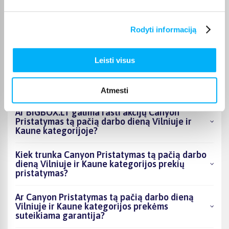
Kokie Canyon Pristatymas tą pačią darbo dieną
Rodyti informaciją
Vilniuje ir Kaune kategorijoje esantys
produktai šiuo metu populiariausi?
Leisti visus
Kiek prekių yra Canyon Pristatymas tą pačią
darbo dieną Vilniuje ir Kaune kategorijos
asortimente ir kokia žemiausia kaina?
Atmesti
Ar BIGBOX.LT galima rasti akcijų Canyon
Pristatymas tą pačią darbo dieną Vilniuje ir
Kaune kategorijoje?
Kiek trunka Canyon Pristatymas tą pačią darbo
dieną Vilniuje ir Kaune kategorijos prekių
pristatymas?
Ar Canyon Pristatymas tą pačią darbo dieną
Vilniuje ir Kaune kategorijos prekėms
suteikiama garantija?