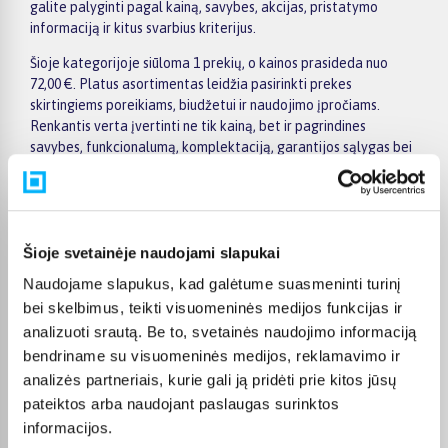
galite palyginti pagal kainą, savybes, akcijas, pristatymo
informaciją ir kitus svarbius kriterijus.
Šioje kategorijoje siūloma 1 prekių, o kainos prasideda nuo
72,00 €. Platus asortimentas leidžia pasirinkti prekes
skirtingiems poreikiams, biudžetui ir naudojimo įpročiams.
Renkantis verta įvertinti ne tik kainą, bet ir pagrindines
savybes, funkcionalumą, komplektaciją, garantijos sąlygas bei
taikomus specialius pasiūlymus.
Puslapyje esantys filtrai padeda greičiau atrasti aktualius
pasiūlymus ir patogiai palyginti Canyon prekes tarpusavyje.
Atsižvelkite į jums svarbiausius kriterijus, pristatymo
Šioje svetainėje naudojami slapukai
informaciją ir prekės aprašymą, kad galėtumėte priimti patogų
Naudojame slapukus, kad galėtume suasmeninti turinį
ir apgalvotą sprendimą.
bei skelbimus, teikti visuomeninės medijos funkcijas ir
Palyginkite Canyon prekes BIGBOX.LT ir išsirinkite tinkamiausią
analizuoti srautą. Be to, svetainės naudojimo informaciją
variantą internetu.
bendriname su visuomeninės medijos, reklamavimo ir
analizės partneriais, kurie gali ją pridėti prie kitos jūsų
pateiktos arba naudojant paslaugas surinktos
informacijos.
DUK