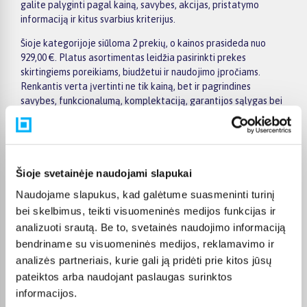
galite palyginti pagal kainą, savybes, akcijas, pristatymo
informaciją ir kitus svarbius kriterijus.
Šioje kategorijoje siūloma 2 prekių, o kainos prasideda nuo
929,00 €. Platus asortimentas leidžia pasirinkti prekes
skirtingiems poreikiams, biudžetui ir naudojimo įpročiams.
Renkantis verta įvertinti ne tik kainą, bet ir pagrindines
savybes, funkcionalumą, komplektaciją, garantijos sąlygas bei
taikomus specialius pasiūlymus.
Puslapyje esantys filtrai padeda greičiau atrasti aktualius
pasiūlymus ir patogiai palyginti Asus prekes tarpusavyje.
Atsižvelkite į jums svarbiausius kriterijus, pristatymo
Šioje svetainėje naudojami slapukai
informaciją ir prekės aprašymą, kad galėtumėte priimti patogų
Naudojame slapukus, kad galėtume suasmeninti turinį
ir apgalvotą sprendimą.
bei skelbimus, teikti visuomeninės medijos funkcijas ir
Palyginkite Asus prekes BIGBOX.LT ir išsirinkite tinkamiausią
analizuoti srautą. Be to, svetainės naudojimo informaciją
variantą internetu.
bendriname su visuomeninės medijos, reklamavimo ir
analizės partneriais, kurie gali ją pridėti prie kitos jūsų
pateiktos arba naudojant paslaugas surinktos
informacijos.
DUK