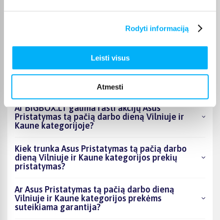
Kokie Asus Pristatymas tą pačią darbo dieną
Rodyti informaciją
Vilniuje ir Kaune kategorijoje esantys
produktai šiuo metu populiariausi?
Leisti visus
Kiek prekių yra Asus Pristatymas tą pačią darbo
dieną Vilniuje ir Kaune kategorijos asortimente
ir kokia žemiausia kaina?
Atmesti
Ar BIGBOX.LT galima rasti akcijų Asus
Pristatymas tą pačią darbo dieną Vilniuje ir
Kaune kategorijoje?
Kiek trunka Asus Pristatymas tą pačią darbo
dieną Vilniuje ir Kaune kategorijos prekių
pristatymas?
Ar Asus Pristatymas tą pačią darbo dieną
Vilniuje ir Kaune kategorijos prekėms
suteikiama garantija?