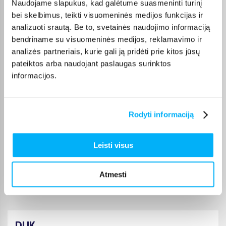
Naudojame slapukus, kad galėtume suasmeninti turinį
Naudojuosi paslaugomis jau gal 5 kartą. Viskas puikiai.
bei skelbimus, teikti visuomeninės medijos funkcijas ir
analizuoti srautą. Be to, svetainės naudojimo informaciją
Rasa M.
bendriname su visuomeninės medijos, reklamavimo ir
Patvirtintas pirkėjas
analizės partneriais, kurie gali ją pridėti prie kitos jūsų
Viskas puikiai
pateiktos arba naudojant paslaugas surinktos
informacijos.
Vidas V.
Patvirtintas pirkėjas
Rodyti informaciją
+
Leisti visus
Albert O.
Patvirtintas pirkėjas
Puikus biudžetinis telefonas.
Atmesti
DUK