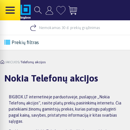
Nemokamas 30 d. prekių grąžinimas
Prekių filtras
/
AKCIJOS
/
Telefonų akcijos
Nokia Telefonų akcijos
BIGBOX.LT internetinėje parduotuvėje, puslapyje „Nokia
Telefonų akcijos“, rasite platų prekių pasirinkimą internetu. Čia
pateikiami žinomų gamintojų prekės, kurias patogu palyginti
pagal kainą, savybes, pristatymo informaciją ir kitas svarbias
sąlygas.