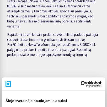
Prekių sąraše „NokiaTelefonų akcijos“ kainos prasideda nuo
83,58€, o šiuo metu prekių kiekis siekia 1. Renkantis verta
atkreipti dėmesį į taikomas akcijas, specialius pasiūlymus,
techninius parametrus bei papildomas pirkimo sąlygas, kad
būtų lengviau išsirinkti geriausiai jūsų poreikius atitinkantį
variantą.
Papildomi pasirinkimai ir prekių savybių filtrai padeda patogiai
susiaurinti asortimentą ir greičiau rasti tinkamą prekę.
Peržiūrėkite „NokiaTelefonų akcijos“ pasiūlymus BIGBOX.LT,
palyginkite prekes ir pirkite internetu patogiai. Pasirinktą
prekę pristatysime per jos aprašyme nurodytą terminą.
Pirkėjų atsiliepimai apie prekes
Zivile S.
Šioje svetainėje naudojami slapukai
Patvirtintas pirkėjas