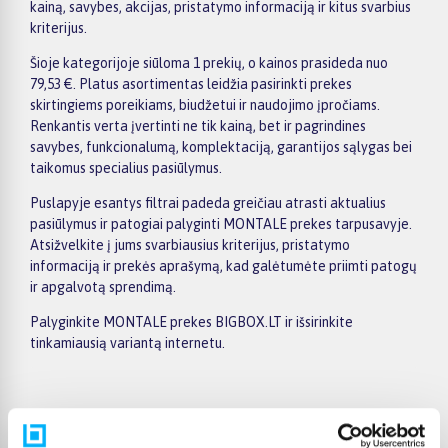
kainą, savybes, akcijas, pristatymo informaciją ir kitus svarbius
kriterijus.
Šioje kategorijoje siūloma 1 prekių, o kainos prasideda nuo
79,53 €. Platus asortimentas leidžia pasirinkti prekes
skirtingiems poreikiams, biudžetui ir naudojimo įpročiams.
Renkantis verta įvertinti ne tik kainą, bet ir pagrindines
savybes, funkcionalumą, komplektaciją, garantijos sąlygas bei
taikomus specialius pasiūlymus.
Puslapyje esantys filtrai padeda greičiau atrasti aktualius
pasiūlymus ir patogiai palyginti MONTALE prekes tarpusavyje.
Atsižvelkite į jums svarbiausius kriterijus, pristatymo
informaciją ir prekės aprašymą, kad galėtumėte priimti patogų
ir apgalvotą sprendimą.
Palyginkite MONTALE prekes BIGBOX.LT ir išsirinkite
tinkamiausią variantą internetu.