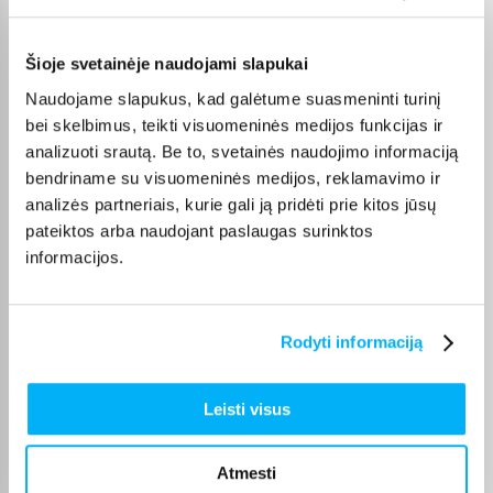
Pirkėjų atsiliepimai apie prekes
Šioje svetainėje naudojami slapukai
Vahur T.
Naudojame slapukus, kad galėtume suasmeninti turinį
Patvirtintas pirkėjas
bei skelbimus, teikti visuomeninės medijos funkcijas ir
Pigus pasiūlymas
analizuoti srautą. Be to, svetainės naudojimo informaciją
bendriname su visuomeninės medijos, reklamavimo ir
Danutė G.
analizės partneriais, kurie gali ją pridėti prie kitos jūsų
Patvirtintas pirkėjas
pateiktos arba naudojant paslaugas surinktos
Puiki dovana darbui ir pramogai 🙂 Ačiū
informacijos.
Tarvo T.
Rodyti informaciją
Patvirtintas pirkėjas
Gera kaina ir kokybiška paslauga
Leisti visus
Vitalijus T.
Patvirtintas pirkėjas
Atmesti