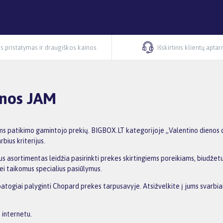
s pristatymas ir draugiškos kainos
Išskirtinis klientų apta
anos JAM
s patikimo gamintojo prekių. BIGBOX.LT kategorijoje „Valentino dienos 
bius kriterijus.
s asortimentas leidžia pasirinkti prekes skirtingiems poreikiams, biudžetui 
ei taikomus specialius pasiūlymus.
patogiai palyginti Chopard prekes tarpusavyje. Atsižvelkite į jums svarbia
 internetu.