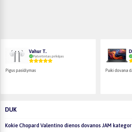
Vahur T.
D
Patvirtintas pirkėjas
Pigus pasiūlymas
Puiki dovana d
DUK
Kokie Chopard Valentino dienos dovanos JAM kategorij