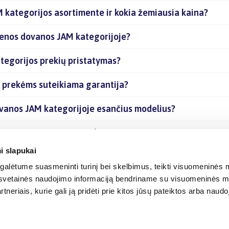
 kategorijos asortimente ir kokia žemiausia kaina?
ienos dovanos JAM kategorijoje?
tegorijos prekių pristatymas?
 prekėms suteikiama garantija?
ovanos JAM kategorijoje esančius modelius?
tegorijoje esančias prekes internetu?
i slapukai
alėtume suasmeninti turinį bei skelbimus, teikti visuomeninės m
o, svetainės naudojimo informaciją bendriname su visuomeninės m
tneriais, kurie gali ją pridėti prie kitos jūsų pateiktos arba naud
© 2012-
2026
BIGBOX.LT