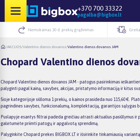
+370 700 33322
pagalba@bigbox.lt
Nemokamas 30 d. prekių grąžinimas
Greita
/
AKCIJOS
/
Valentino dienos dovanos
/
Valentino dienos dovanos JAM
Chopard Valentino dienos dov
Chopard Valentino dienos dovanos JAM - patogus pasirinkimas ieškantiem
palyginti pagal kainą, savybes, akcijas, pristatymo informaciją ir kitus svar
Šioje kategorijoje siūloma 1 prekių, o kainos prasideda nuo 115,60 €. Platu
pagrindines savybes, funkcionalumą, komplektaciją, garantijos sąlygas b
Puslapyje esantys filtrai padeda greičiau atrasti aktualius pasiūlymus ir 
galėtumėte priimti patogų ir apgalvotą sprendimą.
Palyginkite Chopard prekes BIGBOX.LT ir išsirinkite tinkamiausią variantą