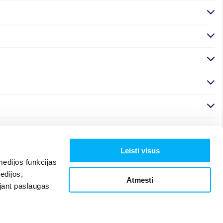
Leisti visus
edijos funkcijas
edijos,
Atmesti
ojant paslaugas