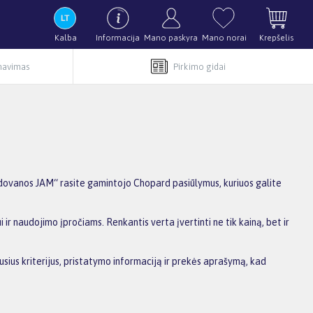
Kalba
Informacija
Mano paskyra
Mano norai
Krepšelis
rnavimas
Pirkimo gidai
dovanos JAM“ rasite gamintojo Chopard pasiūlymus, kuriuos galite
ir naudojimo įpročiams. Renkantis verta įvertinti ne tik kainą, bet ir
usius kriterijus, pristatymo informaciją ir prekės aprašymą, kad