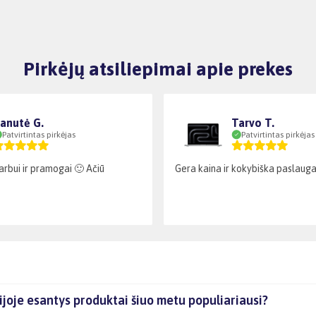
Pirkėjų atsiliepimai apie prekes
anutė G.
Tarvo T.
Patvirtintas pirkėjas
Patvirtintas pirkėjas
arbui ir pramogai 🙂 Ačiū
Gera kaina ir kokybiška paslaug
oje esantys produktai šiuo metu populiariausi?