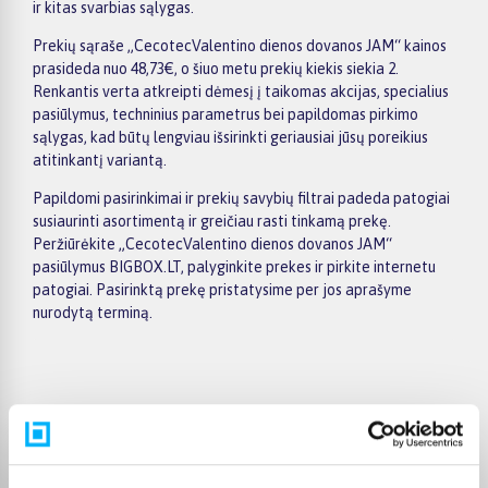
ir kitas svarbias sąlygas.
Prekių sąraše „CecotecValentino dienos dovanos JAM“ kainos
prasideda nuo 48,73€, o šiuo metu prekių kiekis siekia 2.
Renkantis verta atkreipti dėmesį į taikomas akcijas, specialius
pasiūlymus, techninius parametrus bei papildomas pirkimo
sąlygas, kad būtų lengviau išsirinkti geriausiai jūsų poreikius
atitinkantį variantą.
Papildomi pasirinkimai ir prekių savybių filtrai padeda patogiai
susiaurinti asortimentą ir greičiau rasti tinkamą prekę.
Peržiūrėkite „CecotecValentino dienos dovanos JAM“
pasiūlymus BIGBOX.LT, palyginkite prekes ir pirkite internetu
patogiai. Pasirinktą prekę pristatysime per jos aprašyme
nurodytą terminą.
Pirkėjų atsiliepimai apie prekes