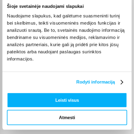
Vahur T.
Šioje svetainėje naudojami slapukai
Patvirtintas pirkėjas
Naudojame slapukus, kad galėtume suasmeninti turinį
Pigus pasiūlymas
bei skelbimus, teikti visuomeninės medijos funkcijas ir
analizuoti srautą. Be to, svetainės naudojimo informaciją
bendriname su visuomeninės medijos, reklamavimo ir
Danutė G.
Patvirtintas pirkėjas
analizės partneriais, kurie gali ją pridėti prie kitos jūsų
pateiktos arba naudojant paslaugas surinktos
Puiki dovana darbui ir pramogai 🙂 Ačiū
informacijos.
Tarvo T.
Patvirtintas pirkėjas
Rodyti informaciją
Gera kaina ir kokybiška paslauga
Leisti visus
Vitalijus T.
Patvirtintas pirkėjas
Atmesti
Įvairūs kavos režimai – galimybė pasirinkti skirtingą stiprumą ir kiekį