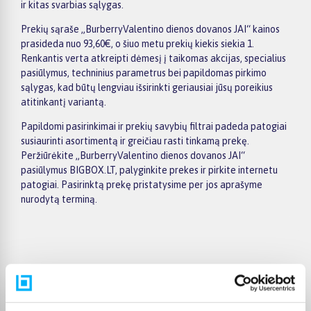
ir kitas svarbias sąlygas.
Prekių sąraše „BurberryValentino dienos dovanos JAI“ kainos
prasideda nuo 93,60€, o šiuo metu prekių kiekis siekia 1.
Renkantis verta atkreipti dėmesį į taikomas akcijas, specialius
pasiūlymus, techninius parametrus bei papildomas pirkimo
sąlygas, kad būtų lengviau išsirinkti geriausiai jūsų poreikius
atitinkantį variantą.
Papildomi pasirinkimai ir prekių savybių filtrai padeda patogiai
susiaurinti asortimentą ir greičiau rasti tinkamą prekę.
Peržiūrėkite „BurberryValentino dienos dovanos JAI“
pasiūlymus BIGBOX.LT, palyginkite prekes ir pirkite internetu
patogiai. Pasirinktą prekę pristatysime per jos aprašyme
nurodytą terminą.
Pirkėjų atsiliepimai apie prekes