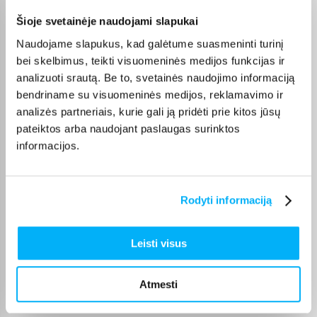
Vahur T.
Šioje svetainėje naudojami slapukai
Patvirtintas pirkėjas
Naudojame slapukus, kad galėtume suasmeninti turinį
Pigus pasiūlymas
bei skelbimus, teikti visuomeninės medijos funkcijas ir
analizuoti srautą. Be to, svetainės naudojimo informaciją
Danutė G.
bendriname su visuomeninės medijos, reklamavimo ir
Patvirtintas pirkėjas
analizės partneriais, kurie gali ją pridėti prie kitos jūsų
Puiki dovana darbui ir pramogai 🙂 Ačiū
pateiktos arba naudojant paslaugas surinktos
informacijos.
Tarvo T.
Patvirtintas pirkėjas
Rodyti informaciją
Gera kaina ir kokybiška paslauga
Leisti visus
Edgaras S.
Patvirtintas pirkėjas
Svarstoma tarp Dyson Airwrap ir Dreame Airstyle. Produkto kainos ir
Atmesti
kokybės sant ...