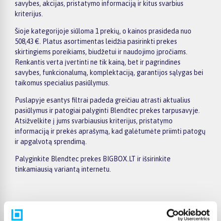
savybes, akcijas, pristatymo informaciją ir kitus svarbius
kriterijus.
Šioje kategorijoje siūloma 1 prekių, o kainos prasideda nuo
508,43 €. Platus asortimentas leidžia pasirinkti prekes
skirtingiems poreikiams, biudžetui ir naudojimo įpročiams.
Renkantis verta įvertinti ne tik kainą, bet ir pagrindines
savybes, funkcionalumą, komplektaciją, garantijos sąlygas bei
taikomus specialius pasiūlymus.
Puslapyje esantys filtrai padeda greičiau atrasti aktualius
pasiūlymus ir patogiai palyginti Blendtec prekes tarpusavyje.
Atsižvelkite į jums svarbiausius kriterijus, pristatymo
informaciją ir prekės aprašymą, kad galėtumėte priimti patogų
ir apgalvotą sprendimą.
Palyginkite Blendtec prekes BIGBOX.LT ir išsirinkite
tinkamiausią variantą internetu.