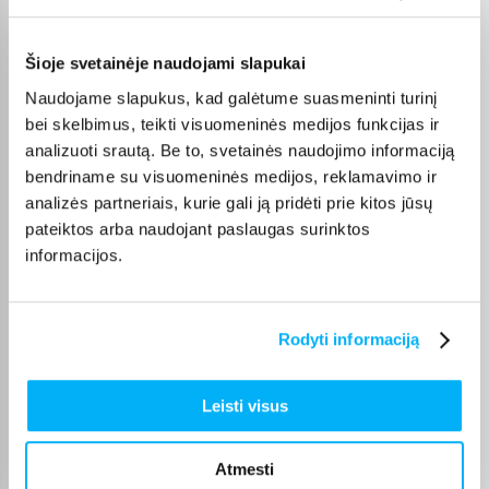
Pirkėjų atsiliepimai apie prekes
Šioje svetainėje naudojami slapukai
Vahur T.
Naudojame slapukus, kad galėtume suasmeninti turinį
Patvirtintas pirkėjas
bei skelbimus, teikti visuomeninės medijos funkcijas ir
Pigus pasiūlymas
analizuoti srautą. Be to, svetainės naudojimo informaciją
bendriname su visuomeninės medijos, reklamavimo ir
Tarvo T.
analizės partneriais, kurie gali ją pridėti prie kitos jūsų
Patvirtintas pirkėjas
pateiktos arba naudojant paslaugas surinktos
Gera kaina ir kokybiška paslauga
informacijos.
Edgaras S.
Rodyti informaciją
Patvirtintas pirkėjas
Svarstoma tarp Dyson Airwrap ir Dreame Airstyle. Produkto kainos ir
kokybės sant ...
Leisti visus
Vitalijus T.
Atmesti
Patvirtintas pirkėjas