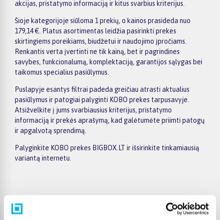
akcijas, pristatymo informaciją ir kitus svarbius kriterijus.
Šioje kategorijoje siūloma 1 prekių, o kainos prasideda nuo
179,14 €. Platus asortimentas leidžia pasirinkti prekes
skirtingiems poreikiams, biudžetui ir naudojimo įpročiams.
Renkantis verta įvertinti ne tik kainą, bet ir pagrindines
savybes, funkcionalumą, komplektaciją, garantijos sąlygas bei
taikomus specialius pasiūlymus.
Puslapyje esantys filtrai padeda greičiau atrasti aktualius
pasiūlymus ir patogiai palyginti KOBO prekes tarpusavyje.
Atsižvelkite į jums svarbiausius kriterijus, pristatymo
informaciją ir prekės aprašymą, kad galėtumėte priimti patogų
ir apgalvotą sprendimą.
Palyginkite KOBO prekes BIGBOX.LT ir išsirinkite tinkamiausią
variantą internetu.
Pirkėjų atsiliepimai apie prekes