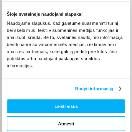
Šioje svetainėje naudojami slapukai
Vahur T.
Patvirtintas pirkėjas
Naudojame slapukus, kad galėtume suasmeninti turinį
Pigus pasiūlymas
bei skelbimus, teikti visuomeninės medijos funkcijas ir
analizuoti srautą. Be to, svetainės naudojimo informaciją
bendriname su visuomeninės medijos, reklamavimo ir
GYTIS M.
analizės partneriais, kurie gali ją pridėti prie kitos jūsų
Patvirtintas pirkėjas
pateiktos arba naudojant paslaugas surinktos
Viskas sklandžiai ir greitai, niekada nenuvilia
informacijos.
Edita M.
Patvirtintas pirkėjas
Rodyti informaciją
Prekė gauta pilnos komplektacijos
Leisti visus
Justinas M.
Patvirtintas pirkėjas
Atmesti
Prekė gavau ,kokybė puiki , niekas nepažeista , malonu turėti reikalų su
bigbox. ...